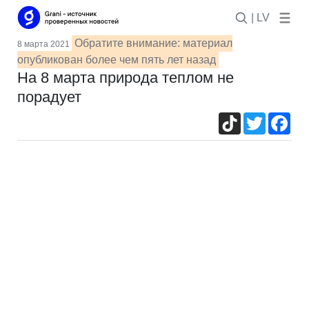
| LV
Обратите внимание: материал
8 марта 2021
опубликован более чем пять лет назад
На 8 марта природа теплом не
порадует
TikTok
Twitter
Fac