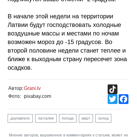
В начале этой недели на территории
Латвии будут господствовать холодные
воздушные массы и местами по ночам
возможен мороз до -15 градусов. Во
второй половине недели станет теплее и
ближе к выходным страну пересечет зона
осадков.
TikTok
Автор:
Grani.lv
Фото:
pixabay.com
Twitter
Fac
даугавпилс
латгалия
погода
март
холод
Мнение авторов, выраженное в комментариях к статьям, может не