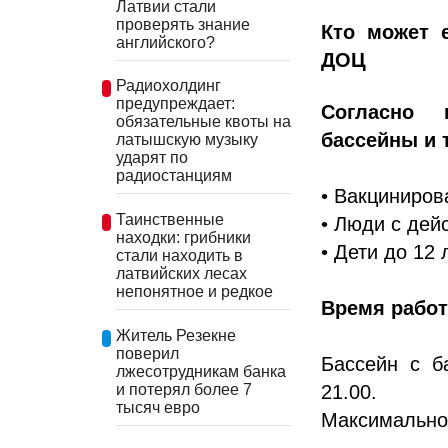
Латвии стали
проверять знание
Кто может 
английского?
ДОЦ
Радиохолдинг
предупреждает:
Согласно 
обязательные квоты на
бассейны и 
латышскую музыку
ударят по
радиостанциям
• Вакциниров
Таинственные
• Люди с дей
находки: грибники
• Дети до 12 
стали находить в
латвийских лесах
непонятное и редкое
Время рабо
Житель Резекне
поверил
Бассейн с б
лжесотрудникам банка
и потерял более 7
21.00.
тысяч евро
Максимальное