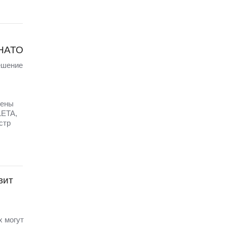
 НАТО
ешение
щены
LETA,
стр
вит
х могут