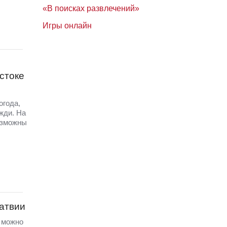
«В поисках развлечений»
Игры онлайн
стоке
огода,
жди. На
озможны
Латвии
а можно