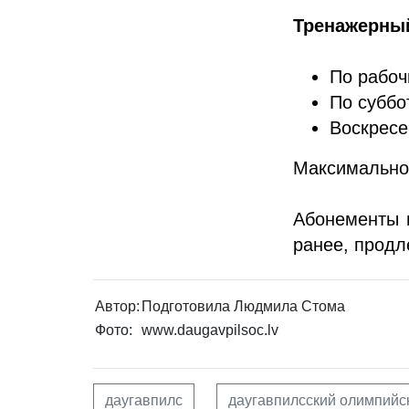
Тренажерный
По рабоч
По суббо
Воскресе
Максимальное
Абонементы 
ранее, продл
Автор:
Подготовила Людмила Стома
Фото:
www.daugavpilsoc.lv
даугавпилс
даугавпилсский олимпийс