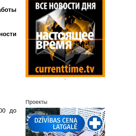
аботы
ности
'
Проекты
00 до