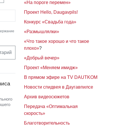
«На пороге перемен»
Проект Hello, Daugavpils!
Конкурс «Свадьба года»
держание
«Размышлялки»
«Что такое хорошо и что такое
плохо»
?
тарий
«Добрый вечер»
Проект «Меняем имидж»
В прямом эфире на TV DAUTKOM
виса
Новости спидвея в Даугавпилсе
Архив видеосюжетов
льного
вшего
Передача «Оптимальная
скорость»
Благотворительность