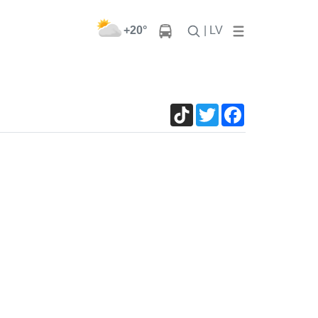
+20°
| LV
TikTok
Twitter
Facebook