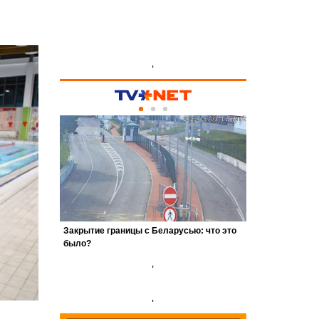
'
'
'