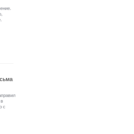
ение.
ю,
.
исьма
аправил
 в
о с