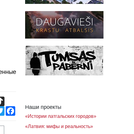
тенные
TikTok
Наши проекты
Twitter
Facebook
«Истории латгальских городов»
«Латвия: мифы и реальность»
ы