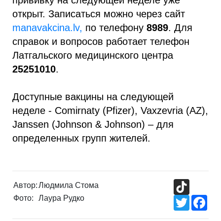
прививку на следующей неделе уже
открыт. Записаться можно через сайт
manavakcina.lv,
по телефону
8989
. Для
справок и вопросов работает телефон
Латгальского медицинского центра
25251010
.
Доступные вакцины на следующей
неделе - Comirnaty (Pfizer), Vaxzevria (AZ),
Janssen (Johnson & Johnson) – для
определенных групп жителей.
TikTok
Автор:
Людмила Стома
Фото:
Лаура Рудко
Twitter
Fac