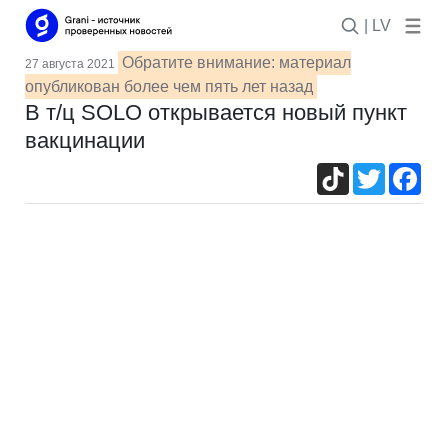
| LV
Обратите внимание: материал
27 августа 2021
опубликован более чем пять лет назад
В т/ц SOLO открывается новый пункт
вакцинации
TikTok
Twitter
Fac