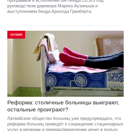
программой в исполнении биг-бенда CĒSIS под
руководством дирижера Марека Аузиньша и
выступлением бенда Арнолда Гринберта.
ЛАТВИЯ
Реформа: столичные больницы выиграют,
остальные проиграют?
Латвийское общество больниц уже предупреждало, что
реформа больниц приведёт к сокращению стационарных
услуг в регионах и перераспределению денег в пользу