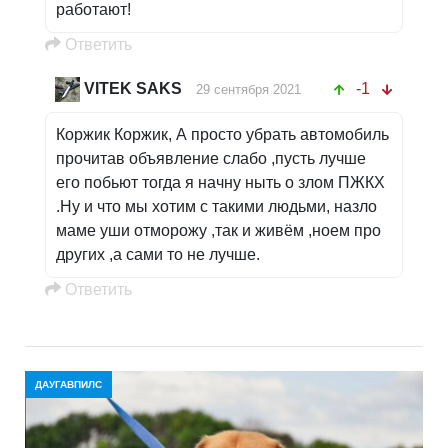
работают!
Oтветить
VITEK SAKS
-1
29 сентября 2021
Коржик Коржик, А просто убрать автомобиль
прочитав объявление слабо ,пусть лучше
его побьют тогда я начну ныть о злом ПЖКХ
.Ну и что мы хотим с такими людьми, назло
маме уши отморожу ,так и живём ,ноем про
других ,а сами то не лучше.
Oтветить
ДАУГАВПИЛС