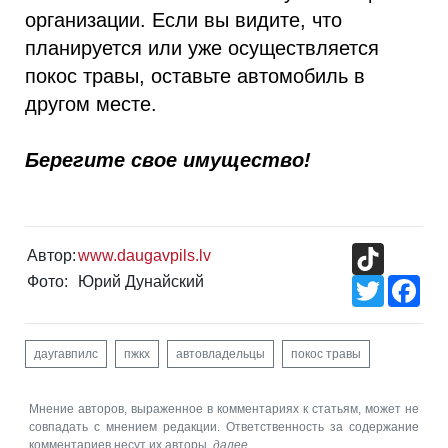
организации. Если вы видите, что
планируется или уже осуществляется
покос травы, оставьте автомобиль в
другом месте.
Берегите свое имущество!
TikTok
Автор:
www.daugavpils.lv
Фото:
Юрий Дунайский
Twitter
Fac
даугавпилс
пжкх
автовладельцы
покос травы
Мнение авторов, выраженное в комментариях к статьям, может не
совпадать с мнением редакции. Ответственность за содержание
комментариев несут их авторы.
далее