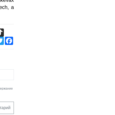
ech, а
TikTok
Twitter
Facebook
держание
тарий