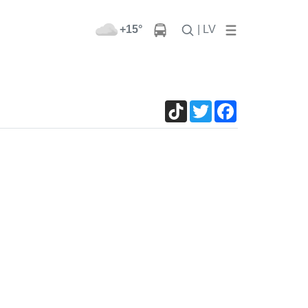
+15°
| LV
TikTok
Twitter
Facebook