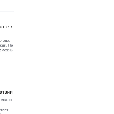
стоке
огода,
жди. На
озможны
Латвии
а можно
ение.