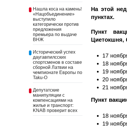
На этой нед
Нашла коса на камень!
«Нацобъединение»
пунктах.
выступило
категорически против
предложения
Пункт вакц
премьера по выдаче
Циетокшня, 
ВНЖ
Исторический успех
17 ноября
даугавпилсских
спортсменов в составе
18 ноября
сборной Латвии на
19 ноября
чемпионате Европы по
Taku-O
20 ноября
21 ноября
Депутатские
манипуляции с
Пункт вакци
компенсациями на
жилье и транспорт:
KNAB проверит всех
18 ноября
19 ноября