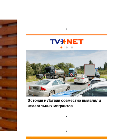
'
'
'