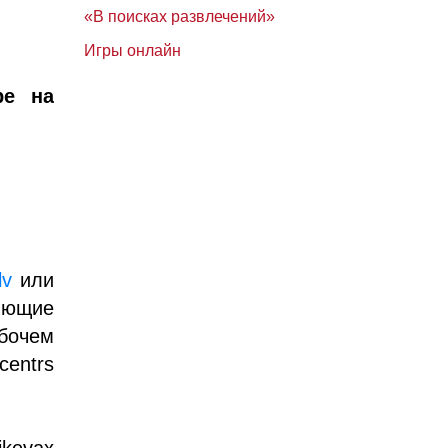
«В поисках развлечений»
Игры онлайн
ре на
lv
или
яющие
бочем
centrs
kevax