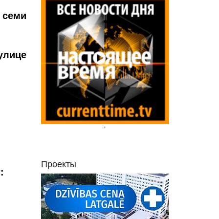
 семи
улице
'
Проекты
: