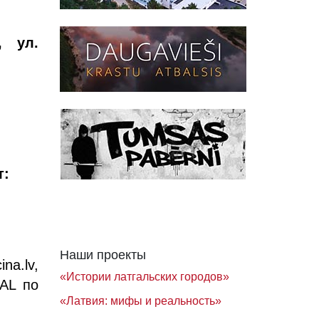
, ул.
т:
Наши проекты
a.lv,
«Истории латгальских городов»
AL по
«Латвия: мифы и реальность»