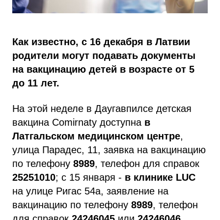
Как известно, с 16 декабря в Латвии
родители могут подавать документы
на вакцинацию детей в возрасте от 5
до 11 лет.
На этой неделе в Даугавпилсе детская
вакцина Comirnaty доступна
в
Латгальском медицинском центре
,
улица Парадес, 11, заявка на вакцинацию
по телефону
8989
, телефон для справок
25251010
; с 15 января -
в клинике LUC
на улице Ригас 54а, заявление на
вакцинацию по телефону
8989
, телефон
для справок
24246045
или
24246046
.