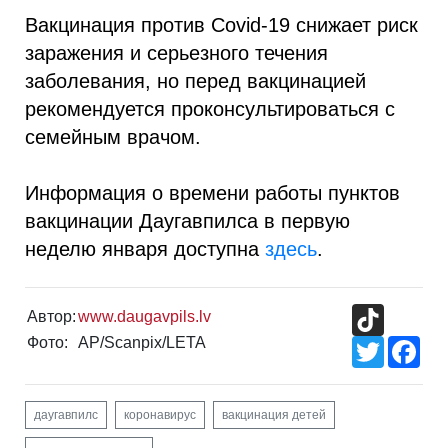
Вакцинация против Covid-19 снижает риск
заражения и серьезного течения
заболевания, но перед вакцинацией
рекомендуется проконсультироваться с
семейным врачом.
Информация о времени работы пунктов
вакцинации Даугавпилса в первую
неделю января доступна
здесь
.
TikTok
Автор:
www.daugavpils.lv
Фото:
AP/Scanpix/LETA
Twitter
Fac
даугавпилс
коронавирус
вакцинация детей