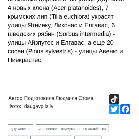
4 новых клена (Acer platanoides), 7
крымских лип (Tilia euchlora) украсят
улицы Ятниеку, Ликснас и Елгавас, 6
шведских рябин (Sorbus intermedia) -
улицы Айзпутес и Елгавас, а еще 20
сосен (Pinus sylvestris) - улицы Авеню и
Пиекрастес.
TikTok
Автор:
Подготовила Людмила Стома
Фото:
daugavpils.lv
Twitter
Fac
даугавпилс
управление коммунального хозяйства