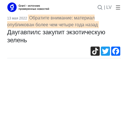
| LV
Обратите внимание: материал
13 мая 2022
опубликован более чем четыре года назад
Даугавпилс закупит экзотическую
зелень
TikTok
Twitter
Fac