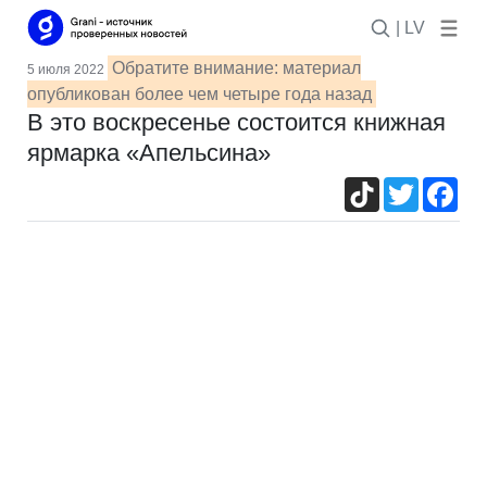
| LV
Обратите внимание: материал
5 июля 2022
опубликован более чем четыре года назад
В это воскресенье состоится книжная
ярмарка «Апельсина»
TikTok
Twitter
Fac