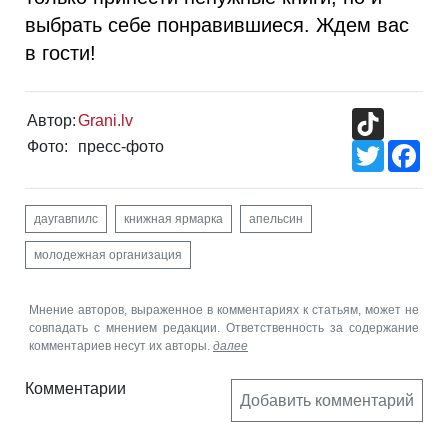
выбрать себе понравившиеся. Ждем вас
в гости!
TikTok
Автор:
Grani.lv
Фото:
пресс-фото
Twitter
Fac
даугавпилс
книжная ярмарка
апельсин
молодежная организация
Мнение авторов, выраженное в комментариях к статьям, может не
совпадать с мнением редакции. Ответственность за содержание
комментариев несут их авторы.
далее
Комментарии
Добавить комментарий