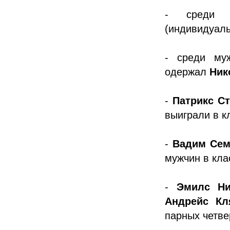
- среди 
(индивидуаль
- среди му
одержал
Ник
-
Патрикс С
выиграли в к
-
Вадим Сем
мужчин в кла
-
Эмилс Ни
Андрейс Кл
парных четве