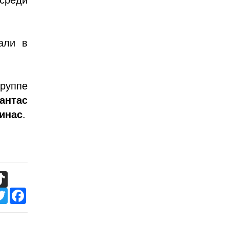
али в
группе
антас
инас
.
TikTok
Twitter
Facebook