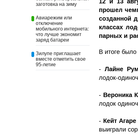
12 и 13 авг
заготовка на зиму
прошел чемп
созданной д
Авиарежим или
отключение
классах лод
мобильного интернета:
что лучше экономит
парных и ра
заряд батареи
В итоге было
Зилупе приглашает
вместе отметить свое
95-летие
-
Лайне Ру
лодок-одиноч
-
Вероника 
лодок одиноч
-
Кейт Агаре
выиграли сор