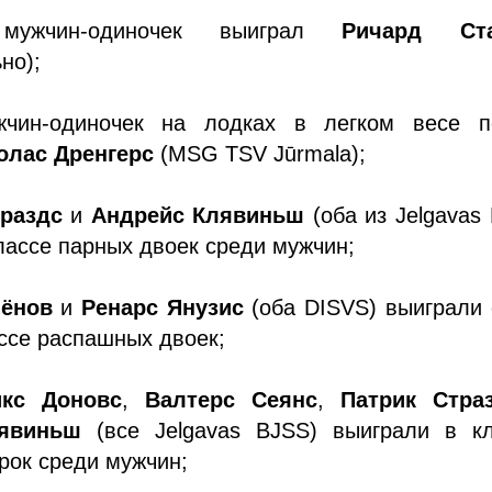
мужчин-одиночек выиграл
Ричард Ста
но);
жчин-одиночек на лодках в легком весе п
олас Дренгерс
(MSG TSV Jūrmala);
траздс
и
Андрейс Клявиньш
(оба из Jelgavas
лассе парных двоек среди мужчин;
ёнов
и
Ренарс Янузис
(оба DISVS) выиграли 
ссе распашных двоек;
кс Доновс
,
Валтерс Сеянс
,
Патрик Стра
явиньш
(все Jelgavas BJSS) выиграли в к
рок среди мужчин;