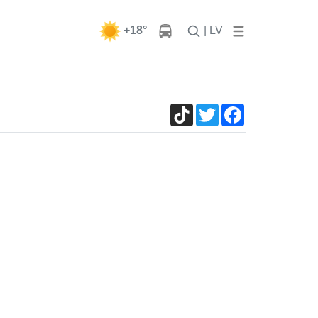
+18°
| LV
TikTok
Twitter
Facebook