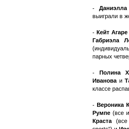
-
Даниэлла
выиграли в ж
-
Кейт Агаре
Габриэла Л
(индивидуал
парных четве
-
Полина Х
Иванова
и
Т
классе распа
-
Вероника 
Румпе
(все 
Краста
(все
sports”) и
Иве