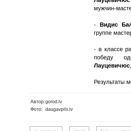
мужчин-маст
-
Видис Ба
группе масте
- в классе р
победу о
Лауцевичюс
Результаты 
Автор:
gorod.lv
Фото:
daugavpils.lv