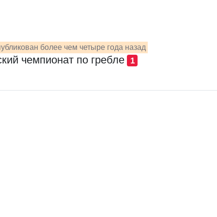
убликован более чем четыре года назад
ский чемпионат по гребле
1