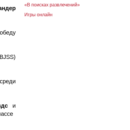
«В поисках развлечений»
ндер
Игры онлайн
обеду
 BJSS)
среди
здс
и
лассе