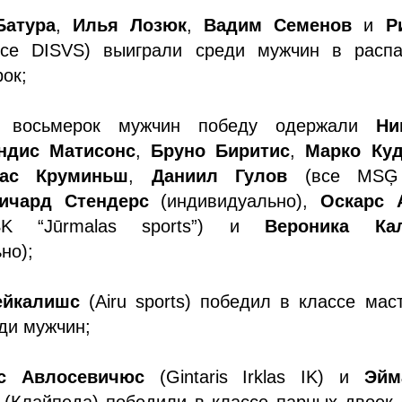
Батура
,
Илья Лозюк
,
Вадим Семенов
и
Р
се DISVS) выиграли среди мужчин в расп
рок;
е восьмерок мужчин победу одержали
Ни
ндис Матисонс
,
Бруно Биритис
,
Марко Куд
мас Круминьш
,
Даниил Гулов
(все MSĢ
ичард Стендерс
(индивидуально),
Оскарс 
 “Jūrmalas sports”) и
Вероника Ка
но);
ейкалишс
(Airu sports) победил в классе мас
ди мужчин;
с Авлосевичюс
(Gintaris Irklas IK) и
Эйма
(Клайпеда) победили в классе парных двоек 