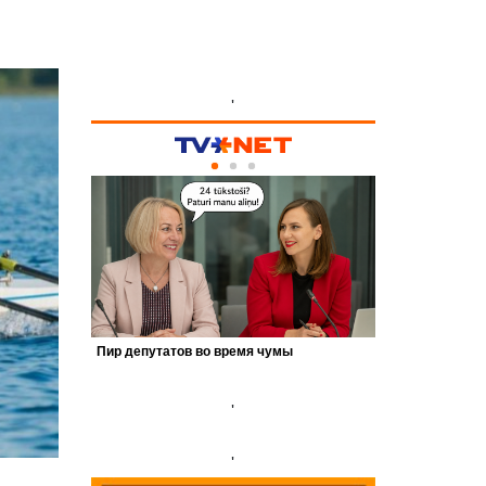
'
'
'