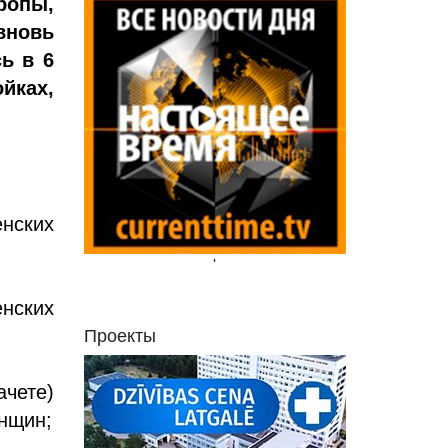
ропы,
вновь
ь в 6
йках,
нских
'
енских
Проекты
ачете)
енщин;