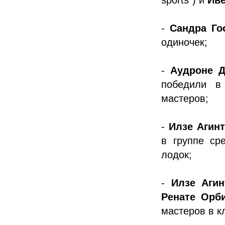
-
Сандра Го
одиночек;
-
Аудроне 
победили в
мастеров;
-
Илзе Агин
в группе ср
лодок;
-
Илзе Агин
Ренате Орб
мастеров в к