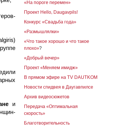
«На пороге перемен»
Проект Hello, Daugavpils!
теров-
Конкурс «Свадьба года»
«Размышлялки»
giris)
«Что такое хорошо и что такое
руппе
плохо»
?
«Добрый вечер»
Проект «Меняем имидж»
едили
В прямом эфире на TV DAUTKOM
арных
Новости спидвея в Даугавпилсе
Архив видеосюжетов
ане
и
Передача «Оптимальная
нщин-
скорость»
Благотворительность