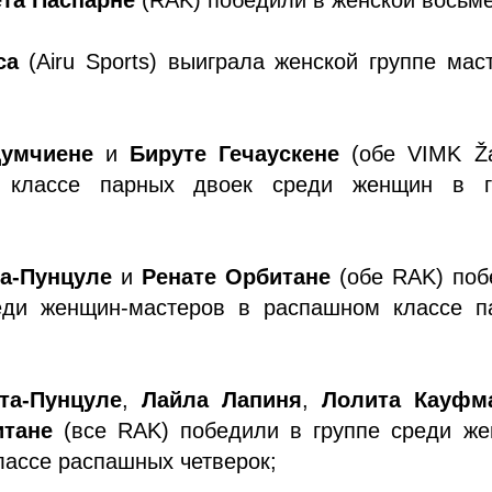
са
(Airu Sports) выиграла женской группе мас
Думчиене
и
Бируте Гечаускене
(обе VIMK Žal
 классе парных двоек среди женщин в г
та-Пунцуле
и
Ренате Орбитане
(обе RAK) поб
еди женщин-мастеров в распашном классе п
та-Пунцуле
,
Лайла Лапиня
,
Лолита Кауфм
итане
(все RAK) победили в группе среди же
лассе распашных четверок;