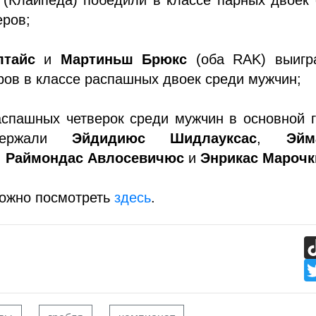
еров;
лтайс
и
Мартиньш Брюкс
(оба RAK) выигр
ров в классе распашных двоек среди мужчин;
аспашных четверок среди мужчин в основной 
держали
Эйдидиюс Шидлауксас
,
Эйм
,
Раймондас Авлосевичюс
и
Энрикас Марочк
можно посмотреть
здесь
.