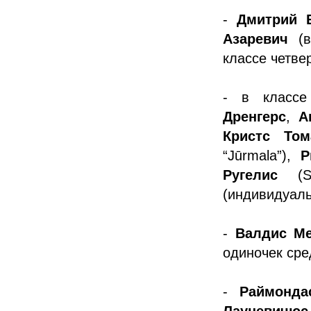
-
Дмитрий 
Азаревич
(в
классе четве
- в класс
Дренгерс
,
А
Кристс То
“Jūrmala”),
Р
Ругелис
(SK
(индивидуаль
-
Валдис М
одиночек сре
-
Раймонда
Лауцевичюс