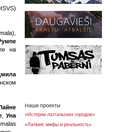
ISVS)
ala),
Румпе
ле на
мила
нском
Наши проекты
Лайне
«Истории латгальских городов»
е
,
Уна
malas
«Латвия: мифы и реальность»
рке;