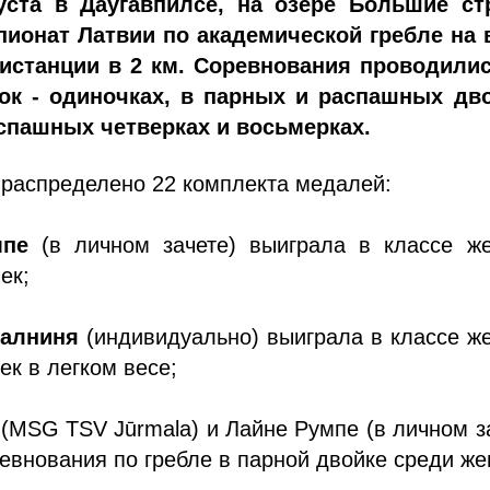
уста в Даугавпилсе, на озере Большие ст
ионат Латвии по академической гребле на 
истанции в 2 км. Соревнования проводилис
ок - одиночках, в парных и распашных дво
спашных четверках и восьмерках.
 распределено 22 комплекта медалей:
мпе
(в личном зачете) выиграла в классе же
ек;
Калниня
(индивидуально) выиграла в классе ж
ек в легком весе;
(MSG TSV Jūrmala) и Лайне Румпе (в личном з
евнования по гребле в парной двойке среди ж