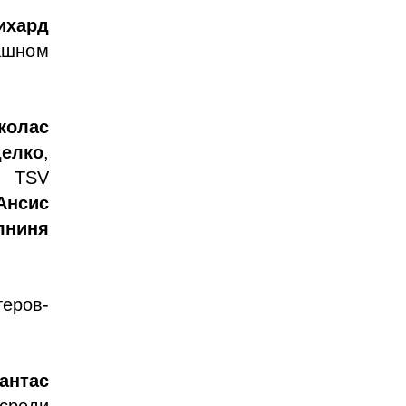
ихард
ашном
колас
елко
,
 TSV
Ансис
лниня
теров-
нтас
среди