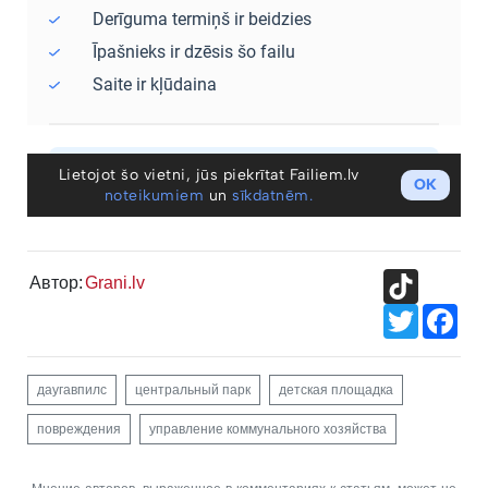
TikTok
Автор:
Grani.lv
Twitter
Fac
даугавпилс
центральный парк
детская площадка
повреждения
управление коммунального хозяйства