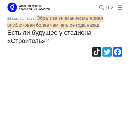
| LV
Обратите внимание: материал
22 октября 2022
опубликован более чем четыре года назад
Есть ли будущее у стадиона
«Строитель»?
TikTok
Twitter
Fac