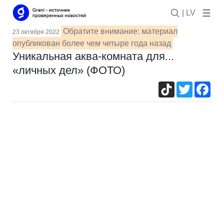
| LV
Обратите внимание: материал
23 октября 2022
опубликован более чем четыре года назад
Уникальная аква-комната для...
«личных дел» (ФОТО)
TikTok
Twitter
Fac