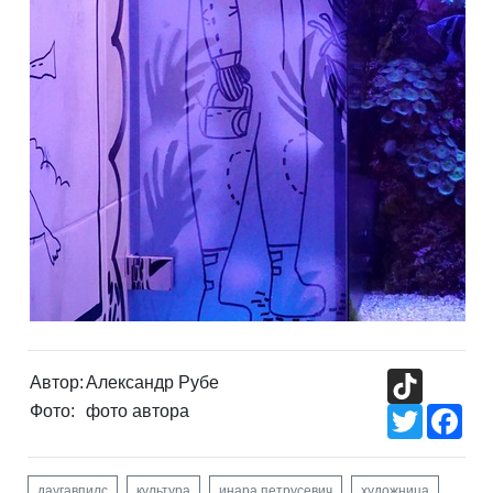
TikTok
Автор:
Александр Рубе
Фото:
фото автора
Twitter
Fac
даугавпилс
культура
инара петрусевич
художница