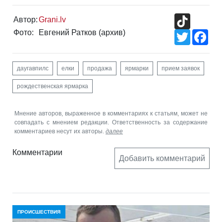
TikTok
Автор:
Grani.lv
Фото:
Евгений Ратков (архив)
Twitter
Fac
даугавпилс
елки
продажа
ярмарки
прием заявок
рождественская ярмарка
Мнение авторов, выраженное в комментариях к статьям, может не
совпадать с мнением редакции. Ответственность за содержание
комментариев несут их авторы.
далее
Комментарии
Добавить комментарий
ПРОИСШЕСТВИЯ