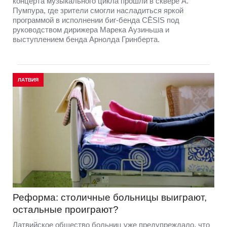
концерта музыкального цикла прошли в сквере А.
Пумпура, где зрители смогли насладиться яркой
программой в исполнении биг-бенда CĒSIS под
руководством дирижера Марека Аузиньша и
выступлением бенда Арнолда Гринберта.
ЛАТВИЯ
Реформа: столичные больницы выиграют,
остальные проиграют?
Латвийское общество больниц уже предупреждало, что