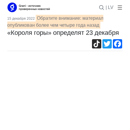
| LV
Обратите внимание: материал
15 декабря 2022
опубликован более чем четыре года назад
«Короля горы» определят 23 декабря
TikTok
Twitter
Fac