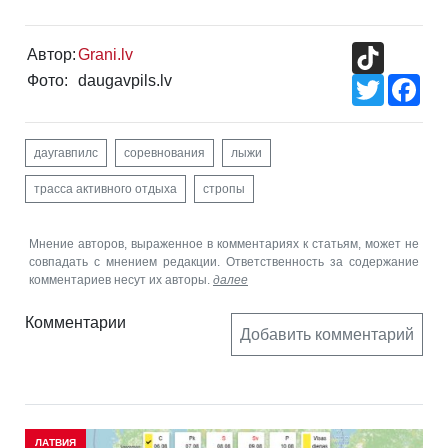
TikTok
Автор:
Grani.lv
Фото:
daugavpils.lv
Twitter
Fac
даугавпилс
соревнования
лыжи
трасса активного отдыха
стропы
Мнение авторов, выраженное в комментариях к статьям, может не
совпадать с мнением редакции. Ответственность за содержание
комментариев несут их авторы.
далее
Комментарии
Добавить комментарий
ЛАТВИЯ