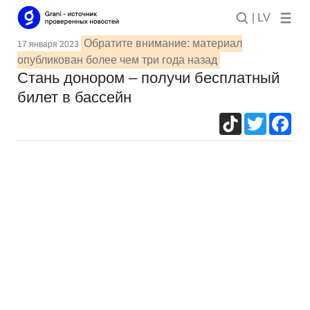
| LV
Обратите внимание: материал
17 января 2023
опубликован более чем три года назад
Стань донором – получи бесплатный
билет в бассейн
TikTok
Twitter
Fac