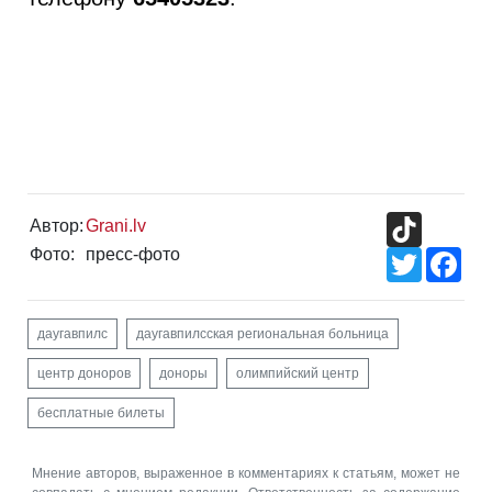
TikTok
Автор:
Grani.lv
Фото:
пресс-фото
Twitter
Fac
даугавпилс
даугавпилсская региональная больница
центр доноров
доноры
олимпийский центр
бесплатные билеты
Мнение авторов, выраженное в комментариях к статьям, может не