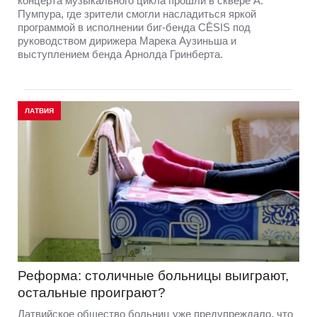
концерта музыкального цикла прошли в сквере А.
Пумпура, где зрители смогли насладиться яркой
программой в исполнении биг-бенда CĒSIS под
руководством дирижера Марека Аузиньша и
выступлением бенда Арнолда Гринберта.
ЛАТВИЯ
Реформа: столичные больницы выиграют,
остальные проиграют?
Латвийское общество больниц уже предупреждало, что