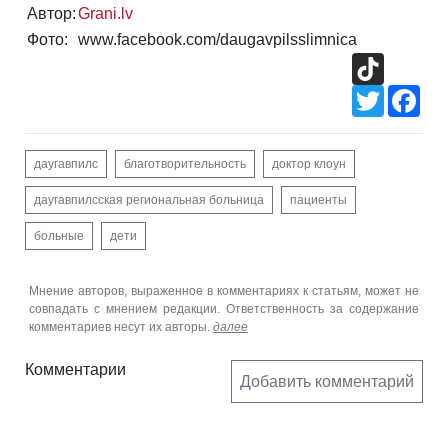
Автор:
Grani.lv
Фото:
www.facebook.com/daugavpilsslimnica
TikTok
Twitter
Fac
даугавпилс
благотворительность
доктор клоун
даугавпилсская региональная больница
пациенты
больные
дети
Мнение авторов, выраженное в комментариях к статьям, может не
совпадать с мнением редакции. Ответственность за содержание
комментариев несут их авторы.
далее
Комментарии
Добавить комментарий