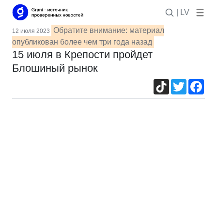
| LV
Обратите внимание: материал
12 июля 2023
опубликован более чем три года назад
15 июля в Крепости пройдет
Блошиный рынок
TikTok
Twitter
Fac