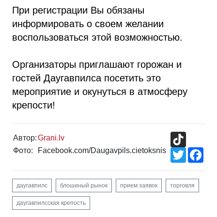
При регистрации Вы обязаны
информировать о своем желании
воспользоваться этой возможностью.
Организаторы приглашают горожан и
гостей Даугавпилса посетить это
мероприятие и окунуться в атмосферу
крепости!
TikTok
Автор:
Grani.lv
Фото:
Facebook.com/Daugavpils.cietoksnis
Twitter
Fac
даугавпилс
блошиный рынок
прием заявок
торговля
даугавпилсская крепость