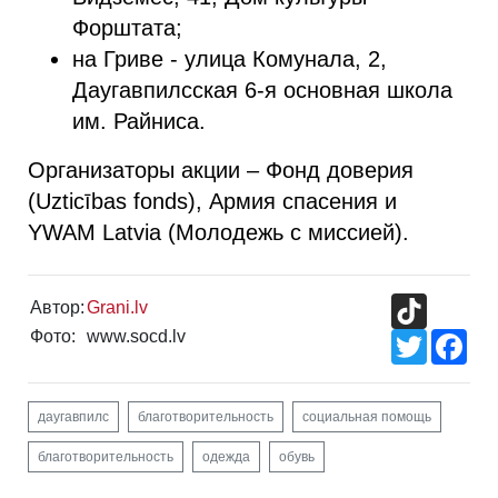
Форштата;
на Гриве - улица Комунала, 2,
Даугавпилсская 6-я основная школа
им. Райниса.
Организаторы акции – Фонд доверия
(Uzticības fonds), Армия спасения и
YWAM Latvia (Молодежь с миссией).
TikTok
Автор:
Grani.lv
Фото:
www.socd.lv
Twitter
Fac
даугавпилс
благотворительность
социальная помощь
благотворительность
одежда
обувь