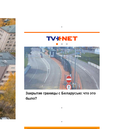
'
'
'