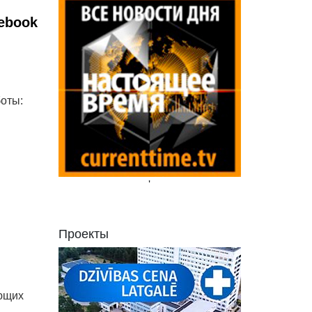
book
оты:
'
Проекты
ющих