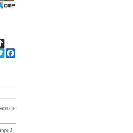
TikTok
Twitter
Facebook
держание
тарий