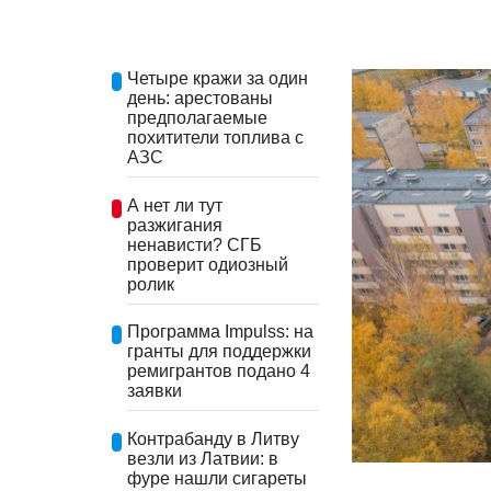
Четыре кражи за один
день: арестованы
предполагаемые
похитители топлива с
АЗС
А нет ли тут
разжигания
ненависти? СГБ
проверит одиозный
ролик
Программа Impulss: на
гранты для поддержки
ремигрантов подано 4
заявки
Контрабанду в Литву
везли из Латвии: в
фуре нашли сигареты