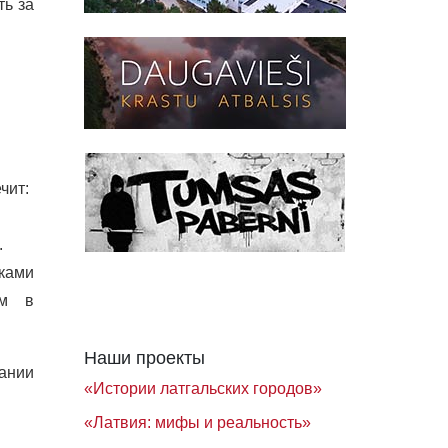
ть за
чит:
.
ками
ом в
Наши проекты
ании
«Истории латгальских городов»
«Латвия: мифы и реальность»