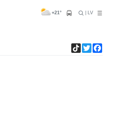
+21°
| LV
TikTok
Twitter
Facebook