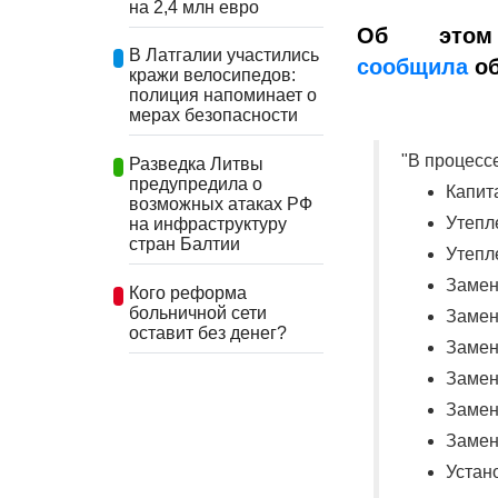
на 2,4 млн евро
Об этом
В Латгалии участились
сообщила
об
кражи велосипедов:
полиция напоминает о
мерах безопасности
"В процесс
Разведка Литвы
предупредила о
Капит
возможных атаках РФ
Утепл
на инфраструктуру
стран Балтии
Утепл
Замен
Кого реформа
больничной сети
Замен
оставит без денег?
Замен
Замен
Замен
Замен
Устан