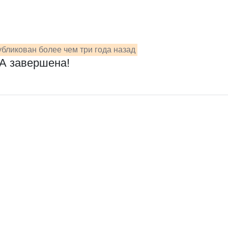
бликован более чем три года назад
5А завершена!