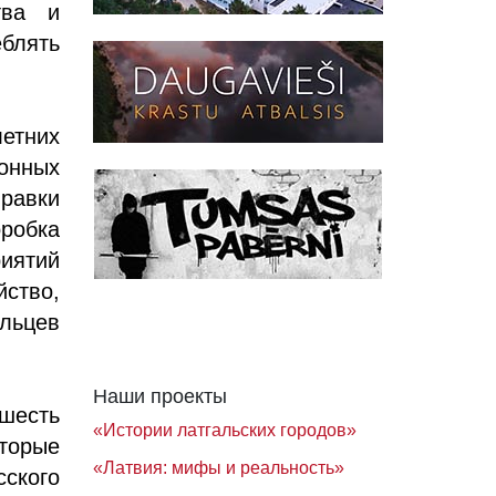
тва и
блять
етних
онных
равки
робка
иятий
йство,
льцев
Наши проекты
шесть
«Истории латгальских городов»
торые
«Латвия: мифы и реальность»
ского