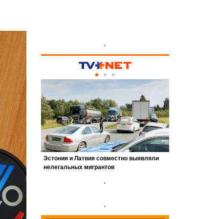
'
'
'