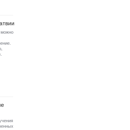
Латвии
а можно
ение.
ю,
.
ые
 учения
ченных