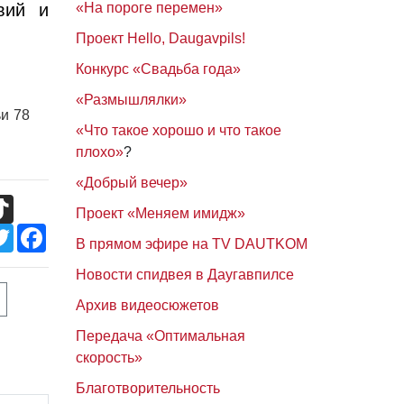
вий и
«На пороге перемен»
Проект Hello, Daugavpils!
Конкурс «Свадьба года»
«Размышлялки»
ьи 78
«Что такое хорошо и что такое
плохо»
?
«Добрый вечер»
TikTok
Проект «Меняем имидж»
Twitter
Facebook
В прямом эфире на TV DAUTKOM
Новости спидвея в Даугавпилсе
Архив видеосюжетов
Передача «Оптимальная
скорость»
Благотворительность