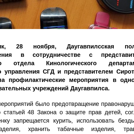
к, 28 ноября, Даугавпилсская пол
ления в сотрудничестве с представи
ого отдела Кинологического департа
о управления СГД и представителем Сирот
ла профилактические мероприятия в одн
ательных учреждений Даугавпилса.
мероприятий было предотвращение правонаруш
 статьей 48 Закона о защите прав детей, со
енку запрещается курить, использовать безд
зделия, хранить табачные изделия, тра