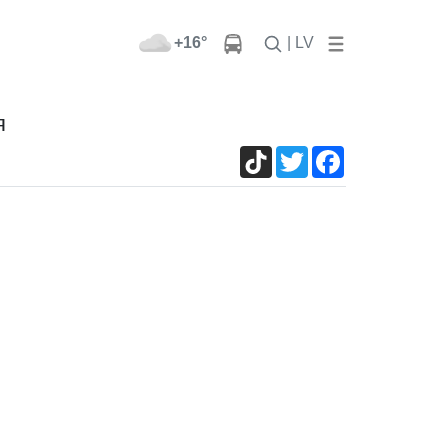
+16°
| LV
я
TikTok
Twitter
Facebook