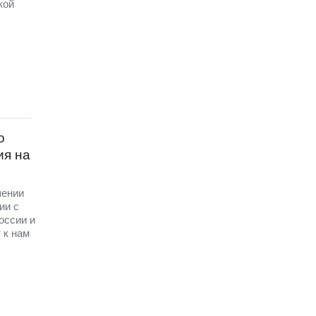
кой
о
ия на
шении
ии с
оссии и
 к нам