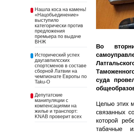
Нашла коса на камень!
«Нацобъединение»
выступило
категорически против
предложения
премьера по выдаче
ВНЖ
Во вторни
самоуправ
Исторический успех
даугавпилсских
Латгальск
спортсменов в составе
Таможенног
сборной Латвии на
чемпионате Европы по
суда прове
Taku-O
общеобразов
Депутатские
манипуляции с
Целью этих 
компенсациями на
жилье и транспорт:
связанных со
KNAB проверит всех
которой реб
табачные и