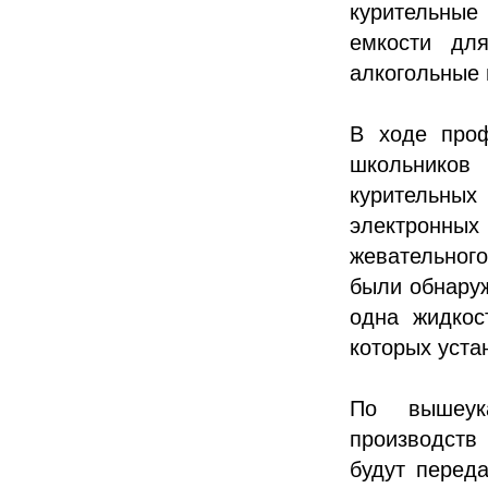
курительные
емкости дл
алкогольные 
В ходе проф
школьников
курительны
электронны
жевательног
были обнаруж
одна жидкос
которых уста
По вышеук
производств
будут перед