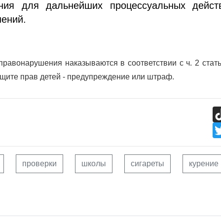
ния для дальнейших процессуальных дейст
шений.
равонарушения наказываются в соответствии с ч. 2 стат
ащите прав детей - предупреждение или штраф.
проверки
школы
сигареты
курение