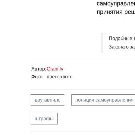
самоуправле
принятия ре
Подобные п
Закона о з
Автор:
Grani.lv
Фото:
пресс-фото
даугавпилс
полиция самоуправления
штрафы