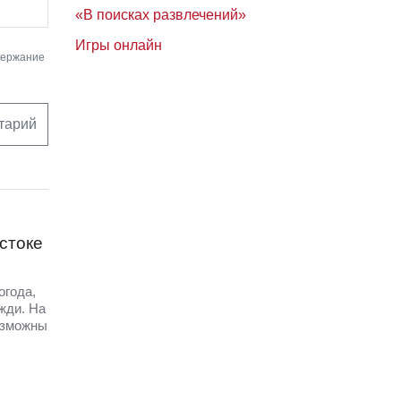
«В поисках развлечений»
Игры онлайн
держание
тарий
стоке
огода,
жди. На
озможны