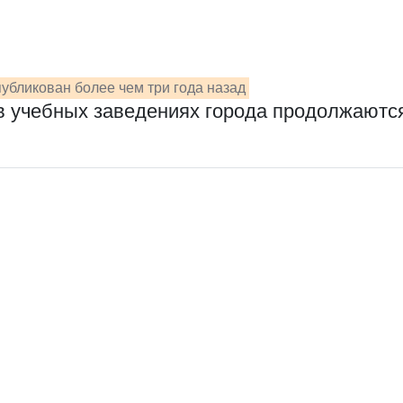
убликован более чем три года назад
в учебных заведениях города продолжаютс