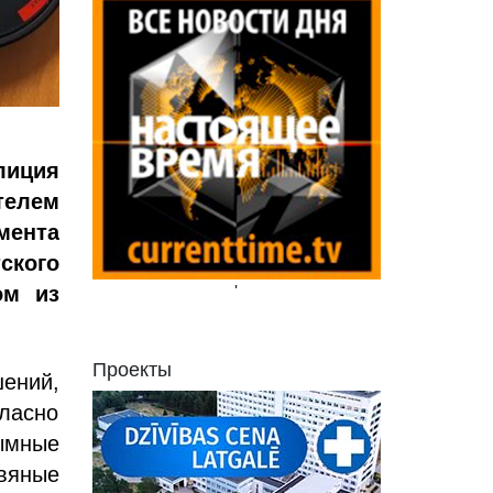
иция
телем
мента
ского
ом из
'
Проекты
ений,
гласно
ымные
вяные