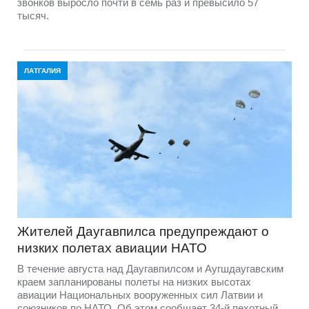
звонков выросло почти в семь раз и превысило 57
тысяч.
ЛАТГАЛИЯ
Жителей Даугавпилса предупреждают о
низких полетах авиации НАТО
В течение августа над Даугавпилсом и Аугшдаугавским
краем запланированы полеты на низких высотах
авиации Национальных вооруженных сил Латвии и
союзников по НАТО. Об этом сообщает 34-й пехотный