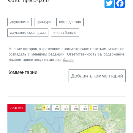
Фото:
пресс-фото
Twitter
Fac
даугавпилс
культура
награда года
даугавпилсская дума
илона багеле
Мнение авторов, выраженное в комментариях к статьям, может не
совпадать с мнением редакции. Ответственность за содержание
комментариев несут их авторы.
далее
Комментарии
Добавить комментарий
ЛАТВИЯ