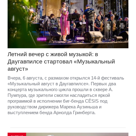
Летний вечер с живой музыкой: в
Даугавпилсе стартовал «Музыкальный
август»
Вчера, 6 августа, с размахом открылся 14-й фестиваль
«Музыкальный август в Даугавпилсе». Первых два
концерта музыкального цикла прошли в сквере А.
Пумпура, где зрители смогли насладиться яркой
программой в исполнении биг-бенда CĒSIS под
руководством дирижера Марека Аузиньша и
выступлением бенда Арнолда Гринберта.