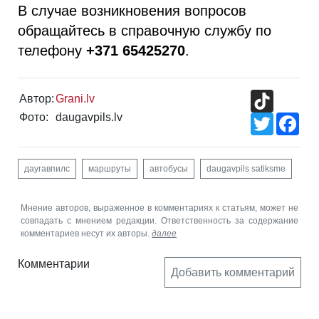
В случае возникновения вопросов
обращайтесь в справочную службу по
телефону
+371 65425270
.
TikTok
Автор:
Grani.lv
Фото:
daugavpils.lv
Twitter
Fac
даугавпилс
маршруты
автобусы
daugavpils satiksme
Мнение авторов, выраженное в комментариях к статьям, может не
совпадать с мнением редакции. Ответственность за содержание
комментариев несут их авторы.
далее
Комментарии
Добавить комментарий