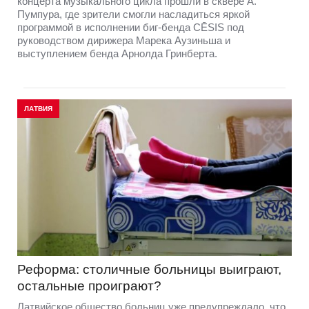
концерта музыкального цикла прошли в сквере А.
Пумпура, где зрители смогли насладиться яркой
программой в исполнении биг-бенда CĒSIS под
руководством дирижера Марека Аузиньша и
выступлением бенда Арнолда Гринберта.
ЛАТВИЯ
Реформа: столичные больницы выиграют,
остальные проиграют?
Латвийское общество больниц уже предупреждало, что