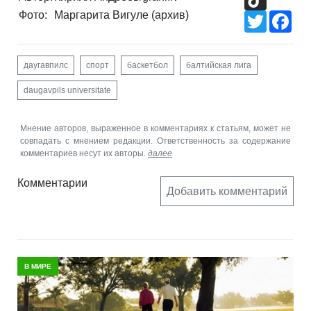
Фото:
Маргарита Вигуле (архив)
Twitter
Fac
даугавпилс
спорт
баскетбол
балтийская лига
daugavpils universitate
Мнение авторов, выраженное в комментариях к статьям, может не
совпадать с мнением редакции. Ответственность за содержание
комментариев несут их авторы.
далее
Комментарии
Добавить комментарий
В МИРЕ