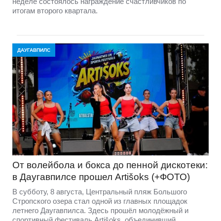
неделе состоялось награждение счастливчиков по
итогам второго квартала.
ДАУГАВПИЛС
От волейбола и бокса до пенной дискотеки:
в Даугавпилсе прошел Artišoks (+ФОТО)
В субботу, 8 августа, Центральный пляж Большого
Стропского озера стал одной из главных площадок
летнего Даугавпилса. Здесь прошёл молодёжный и
спортивный фестиваль Artišoks, объединивший