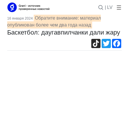
| LV
Обратите внимание: материал
16 января 2024
опубликован более чем два года назад
Баскетбол: даугавпилчанки дали жару
TikTok
Twitter
Fac