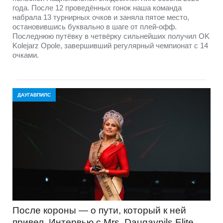
года. После 12 проведённых гонок наша команда
набрала 13 турнирных очков и заняла пятое место,
остановившись буквально в шаге от плей-офф.
Последнюю путёвку в четвёрку сильнейших получил OK
Kolejarz Opole, завершивший регулярный чемпионат с 14
очками.
ДАУГАВПИЛС
После короны — о пути, который к ней
привел. Интервью с Mrs. Daugavpils Elite