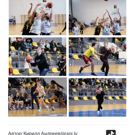
TikTok
Автор:
Кирилл Андреев/grani.lv