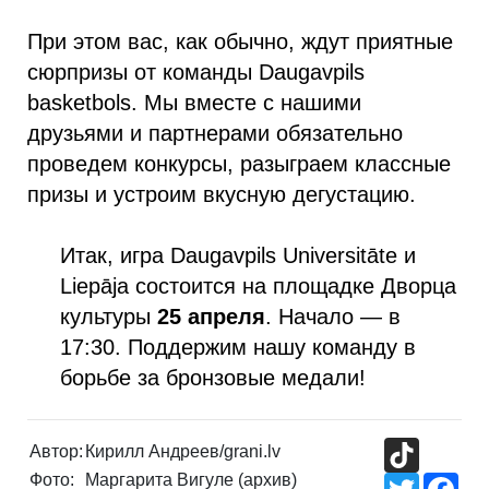
При этом вас, как обычно, ждут приятные
сюрпризы от команды Daugavpils
basketbols. Мы вместе с нашими
друзьями и партнерами обязательно
проведем конкурсы, разыграем классные
призы и устроим вкусную дегустацию.
Итак, игра Daugavpils Universitāte и
Liepāja состоится на площадке Дворца
культуры
25 апреля
. Начало — в
17:30. Поддержим нашу команду в
борьбе за бронзовые медали!
TikTok
Автор:
Кирилл Андреев/grani.lv
Фото:
Маргарита Вигуле (архив)
Twitter
Fac