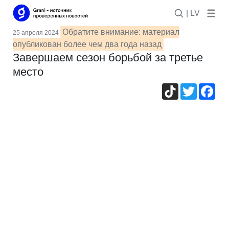
| LV
Обратите внимание: материал
25 апреля 2024
опубликован более чем два года назад
Завершаем сезон борьбой за третье
место
TikTok
Twitter
Fac