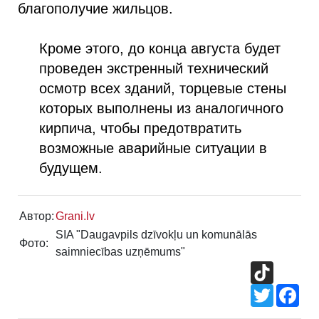
благополучие жильцов.
Кроме этого, до конца августа будет
проведен экстренный технический
осмотр всех зданий, торцевые стены
которых выполнены из аналогичного
кирпича, чтобы предотвратить
возможные аварийные ситуации в
будущем.
Автор:
Grani.lv
SIA "Daugavpils dzīvokļu un komunālās
Фото:
saimniecības uzņēmums"
TikTok
Twitter
Fac