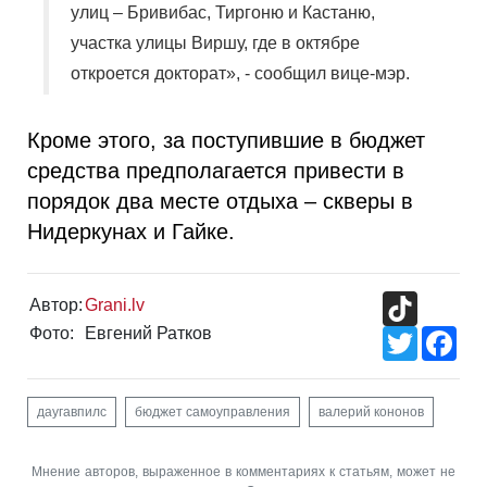
улиц – Бривибас, Тиргоню и Кастаню,
участка улицы Виршу, где в октябре
откроется докторат», - сообщил вице-мэр.
Кроме этого, за поступившие в бюджет
средства предполагается привести в
порядок два месте отдыха – скверы в
Нидеркунах и Гайке.
TikTok
Автор:
Grani.lv
Фото:
Евгений Ратков
Twitter
Fac
даугавпилс
бюджет самоуправления
валерий кононов
Мнение авторов, выраженное в комментариях к статьям, может не