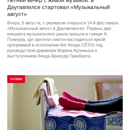
Летний вечер с живой музыкой: в
Даугавпилсе стартовал «Музыкальный
август»
Вчера, 6 августа, с размахом открылся 14-й фестиваль
«Музыкальный август в Даугавпилсе». Первых два
концерта музыкального цикла прошли в сквере А.
Пумпура, где зрители смогли насладиться яркой
программой в исполнении биг-бенда CĒSIS под
руководством дирижера Марека Аузиньша и
выступлением бенда Арнолда Гринберта.
ЛАТВИЯ