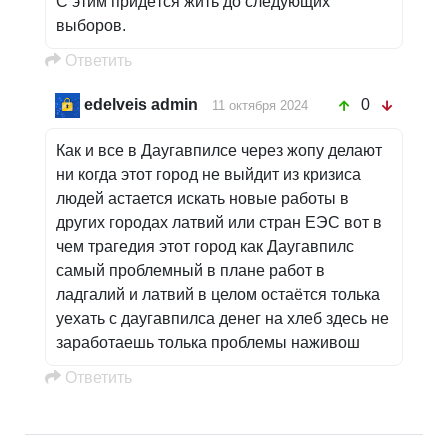
С этим придётся жить до следующих
выборов.
Oтветить
edelveis admin
0
11 октября 2024
Как и все в Даугавпилсе через жопу делают
ни когда этот город не выйдит из кризиса
людей астается искать новые работы в
других городах латвий или стран ЕЭС вот в
чем трагедия этот город как Даугавпилс
самый проблемный в плане работ в
ладгалий и латвий в целом остаётся толька
уехать с даугавпилса денег на хлеб здесь не
заработаешь толька проблемы наживош
Oтветить