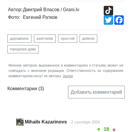
TikTok
Автор:
Дмитрий Власов / Grani.lv
Фото:
Евгений Ратков
Twitter
Fac
даугавпилс
east metal
простой
добеле
городская дума
Мнение авторов, выраженное в комментариях к статьям, может не
совпадать с мнением редакции. Ответственность за содержание
комментариев несут их авторы.
далее
Комментарии
(3)
Добавить комментарий
Mihails Kazarinovs
2 сентября 2024
18