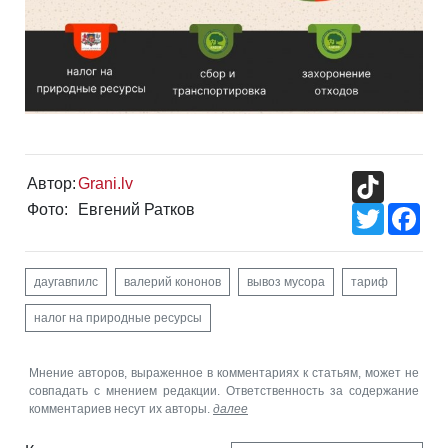
TikTok
Автор:
Grani.lv
Фото:
Евгений Ратков
Twitter
Fac
даугавпилс
валерий кононов
вывоз мусора
тариф
налог на природные ресурсы
Мнение авторов, выраженное в комментариях к статьям, может не
совпадать с мнением редакции. Ответственность за содержание
комментариев несут их авторы.
далее