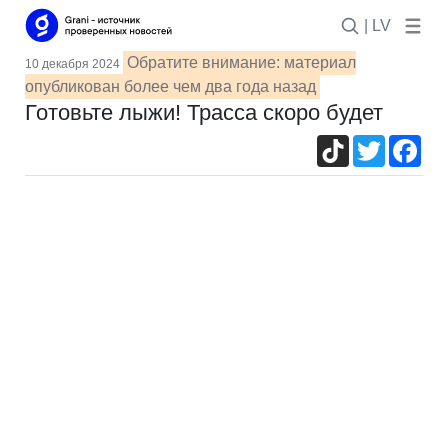
| LV
Обратите внимание: материал
10 декабря 2024
опубликован более чем два года назад
Готовьте лыжи! Трасса скоро будет
TikTok
Twitter
Fac