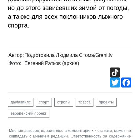
но до этого зависевших зимой от погоды,
а также для всех поклонников лыжного
спорта.
Автор:
Подготовила Людмила Стома/Grani.lv
Фото:
Евгений Ратков (архив)
TikTok
Twitter
Fac
даугавпилс
спорт
стропы
трасса
проекты
европейский проект
Мнение авторов, выраженное в комментариях к статьям, может не
совпадать с мнением редакции. Ответственность за содержание