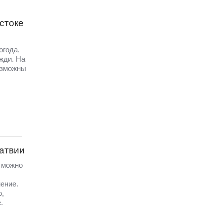
стоке
огода,
жди. На
озможны
Латвии
а можно
ение.
ю,
.