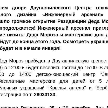
нем дворе Даугавпилсского Центра техн
ьного дизайна «Инженерный арсенал» 
шло громкое открытие Резиденции Деда Мо
 продолжается! Инженерный арсенал пригл
е визиты Деда Мороза и мастерские для д
йдут до конца этого года. Осмотреть украш
будет и в начале января!
ед Мороз прибудет в Даугавпилсскую крепост
 в 12:00 и будет веселить гостей до 15:00. В э
00 до 14:00 детско-юношеский центр “Jau
 бесплатные мастерские для детей от 5 
ёлочных украшений “Крылья ангела” и “Берё
гистрация по т.
28033133
.
нования Рождества,
25 и 26 декабря
, Дед 