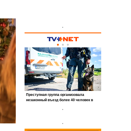
'
'
'