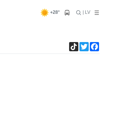
+28°
| LV
TikTok
Twitter
Facebook