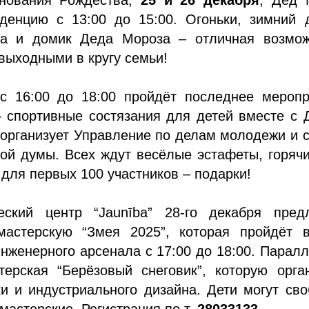
иденцию с 13:00 до 15:00. Огоньки, зимний 
а и домик Деда Мороза – отличная возмож
выходными в кругу семьи!
 16:00 до 18:00 пройдёт последнее меропр
– спортивные состязания для детей вместе с
организует Управление по делам молодежи и 
ой думы. Всех ждут весёлые эстафеты, горяч
а для первых 100 участников – подарки!
еский центр “Jaunība” 28-го декабря предл
мастерскую “Змея 2025”, которая пройдёт в
женерного арсенала с 17:00 до 18:00. Парал
терская “Берёзовый снеговик”, которую орга
и и индустриального дизайна. Дети могут св
 мастерские. Регистрация по т.
28033133
.