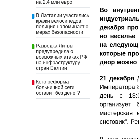
на 2,4 млн евро
Во внутрен
В Латгалии участились
индустриал
кражи велосипедов:
декабря про
полиция напоминает о
мерах безопасности
но веселье
на следующи
Разведка Литвы
предупредила о
которые про
возможных атаках РФ
двор можно 
на инфраструктуру
стран Балтии
21 декабря
Д
Кого реформа
Императора 8)
больничной сети
оставит без денег?
день с 13:
организует
мастерская 
снеговик”. Ре
В дни празд