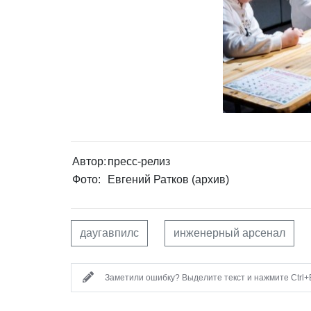
Автор:
пресс-релиз
Фото:
Евгений Ратков (архив)
даугавпилс
инженерный арсенал
Заметили ошибку? Выделите текст и нажмите Ctrl+E