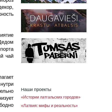
декор,
ность
иятие
 Дедом
спорта
ий чай
агает
нутри
Наши проекты
лельно
«Истории латгальских городов»
низует
ободно
«Латвия: мифы и реальность»