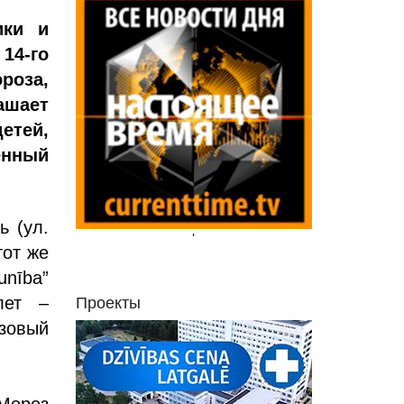
ики и
14-го
роза,
ашает
етей,
енный
ь (ул.
'
тот же
nība”
лет –
Проекты
зовый
Мороз