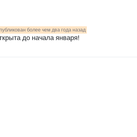
публикован более чем два года назад
ткрыта до начала января!