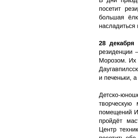
посетит рез
большая ёлк
насладиться 
28 декабря
с
резиденции 
Морозом. Их 
Даугавпилсск
и печеньки, 
Детско-юнош
творческую 
помещений Ин
пройдёт мас
Центр техник
посетить обе