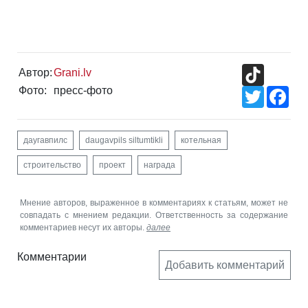
TikTok
Автор:
Grani.lv
Фото:
пресс-фото
Twitter
Fac
даугавпилс
daugavpils siltumtikli
котельная
строительство
проект
награда
Мнение авторов, выраженное в комментариях к статьям, может не
совпадать с мнением редакции. Ответственность за содержание
комментариев несут их авторы.
далее
Комментарии
Добавить комментарий