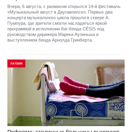
Вчера, 6 августа, с размахом открылся 14-й фестиваль
«Музыкальный август в Даугавпилсе». Первых два
концерта музыкального цикла прошли в сквере А.
Пумпура, где зрители смогли насладиться яркой
программой в исполнении биг-бенда CĒSIS под
руководством дирижера Марека Аузиньша и
выступлением бенда Арнолда Гринберта.
ЛАТВИЯ
Реформа: столичные больницы выиграют,