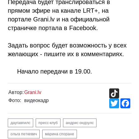
Передача будет транслироваться в
прямом эфире на канале LRT+, на
портале Grani.lv и на официальной
страничке портала в Facebook.
Задать вопрос будет возможность у всех
желающих - пишите их в комментариях.
Начало передачи в 19.00.
TikTok
Автор:
Grani.lv
Фото:
видеокадр
Twitter
Fac
даугавпилс
пресс-клуб
андрис ондзулс
ольга петкевич
марина споране