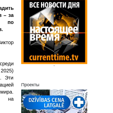
дить
 – за
а по
в.
Виктор
 среди
'
 2025)
. Эти
ацией
Проекты
 мира.
ли на