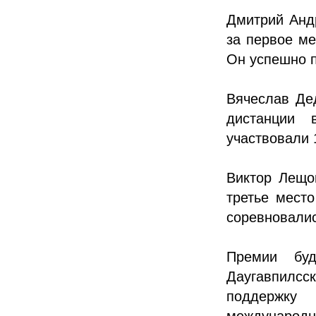
Дмитрий Анд
за первое ме
Он успешно п
Вячеслав Дед
дистанции 
участвовали 
Виктор Лещо
третье место
соревновалис
Премии буд
Даугавпилс
поддержку
международн