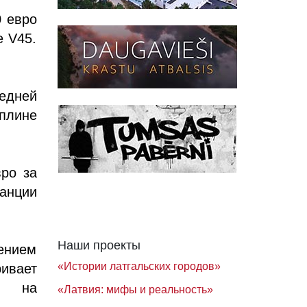
0 евро
е V45.
редней
плине
ро за
танции
Наши проекты
ением
«Истории латгальских городов»
ивает
я на
«Латвия: мифы и реальность»