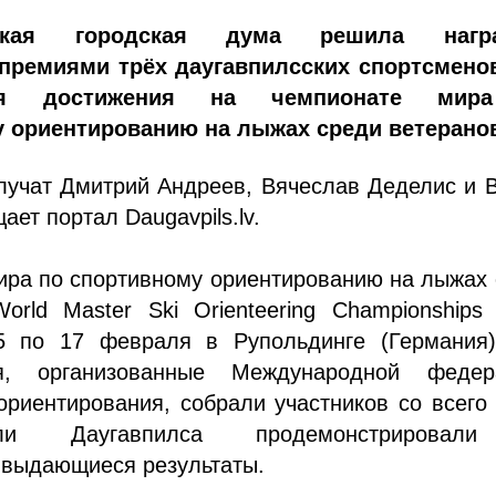
сская городская дума решила награ
ремиями трёх даугавпилсских спортсменов
ся достижения на чемпионате мир
 ориентированию на лыжах среди ветерано
лучат Дмитрий Андреев, Вячеслав Деделис и 
ает портал Daugavpils.lv.
ира по спортивному ориентированию на лыжах
orld Master Ski Orienteering Championships
 по 17 февраля в Рупольдинге (Германия)
ия, организованные Международной федер
ориентирования, собрали участников со всего
тели Даугавпилса продемонстрирова
 выдающиеся результаты.