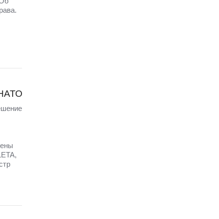
 Об
рава.
 НАТО
ешение
щены
LETA,
стр