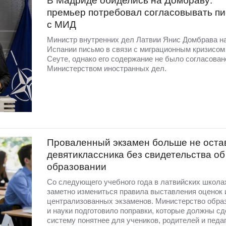
В Мадриде обиделись на Домбраву:
премьер потребовал согласовывать п
с МИД
Министр внутренних дел Латвии Янис Домбрава н
Испании письмо в связи с миграционным кризисом
Сеуте, однако его содержание не было согласован
Министерством иностранных дел.
Проваленный экзамен больше не оста
девятиклассника без свидетельства об
образовании
Со следующего учебного года в латвийских школа
заметно измениться правила выставления оценок 
централизованных экзаменов. Министерство обра
и науки подготовило поправки, которые должны сд
систему понятнее для учеников, родителей и педаг