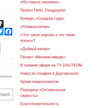
«На пороге перемен»
Проект Hello, Daugavpils!
Конкурс «Свадьба года»
TikTok
«Размышлялки»
Twitter
Facebook
«Что такое хорошо и что такое
плохо»
?
«Добрый вечер»
Проект «Меняем имидж»
В прямом эфире на TV DAUTKOM
Новости спидвея в Даугавпилсе
держание
Архив видеосюжетов
Передача «Оптимальная
тарий
скорость»
Благотворительность