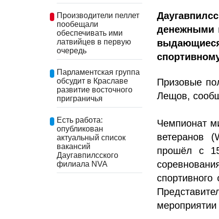
Даугавпил
Производители пеллет
пообещали
денежными п
обеспечивать ими
выдающие
латвийцев в первую
очередь
спортивному
Парламентская группа
Призовые по
обсудит в Краславе
развитие восточного
Лещов, сообщ
приграничья
Есть работа:
Чемпионат м
опубликован
ветеранов (W
актуальный список
вакансий
прошёл с 15
Даугавпилсского
соревнован
филиала NVA
спортивного 
Представи
мероприятии