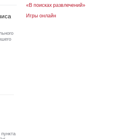
«В поисках развлечений»
виса
Игры онлайн
льного
вшего
 пункта