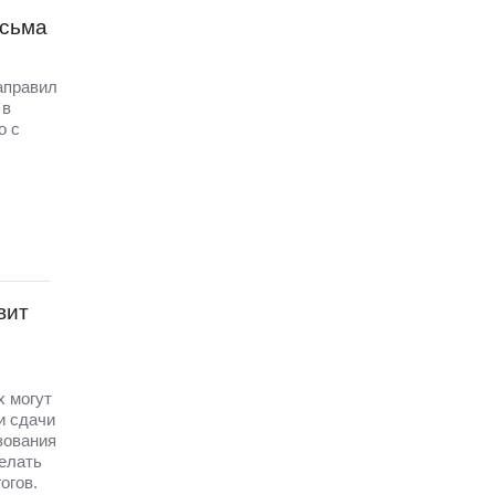
исьма
аправил
 в
о с
вит
х могут
и сдачи
зования
елать
огов.