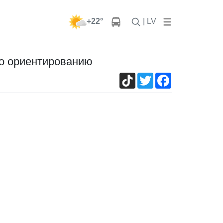
+22°
| LV
по ориентированию
TikTok
Twitter
Facebook