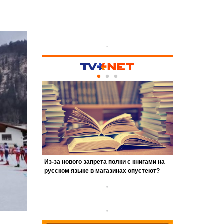
'
'
'