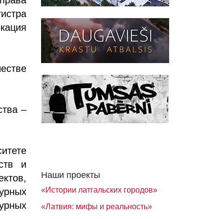
гистра
кация
честве
ства –
итете
ств и
Наши проекты
ктов,
«Истории латгальских городов»
урных
урных
«Латвия: мифы и реальность»