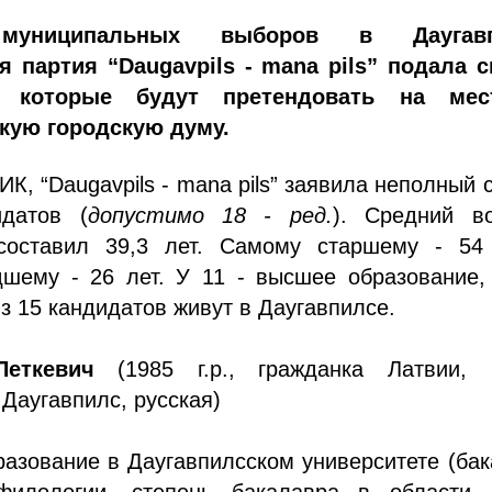
 муниципальных выборов в Даугавп
я партия “Daugavpils - mana pils” подала с
в, которые будут претендовать на ме
кую городскую думу.
К, “Daugavpils - mana pils” заявила неполный 
датов (
допустимо 18 - ред.
). Средний во
составил 39,3 лет. Самому старшему - 54 
шему - 26 лет. У 11 - высшее образование, 
из 15 кандидатов живут в Даугавпилсе.
еткевич
(1985 г.р., гражданка Латвии, 
 Даугавпилс, русская)
азование в Даугавпилсском университете (ба
филологии, степень бакалавра в области 