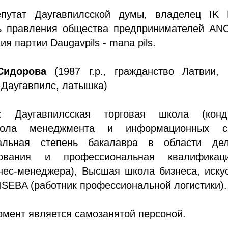
епутат Даугавпилсской думы, владелец IK L
ь правления общества предпринимателей AN
я партии Daugavpils - mana pils.
Сидорова
(1987 г.р., гражданство Латвии, 
 Даугавпилс, латышка)
е: Даугавпилсская торговая школа (конди
ола менеджмента и информационных с
нальная степень бакалавра в области дел
рования и профессиональная квалифика
нес-менеджера), Высшая школа бизнеса, иску
ISEBA (работник профессиональной логистики).
мент является самозанятой персоной.