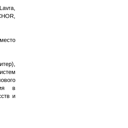
avra,
CHOR,
место
тер),
истем
ового
ция в
сств и