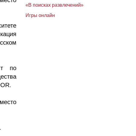
«В поисках развлечений»
Игры онлайн
итете
кация
сском
ст по
ества
HOR.
место
.