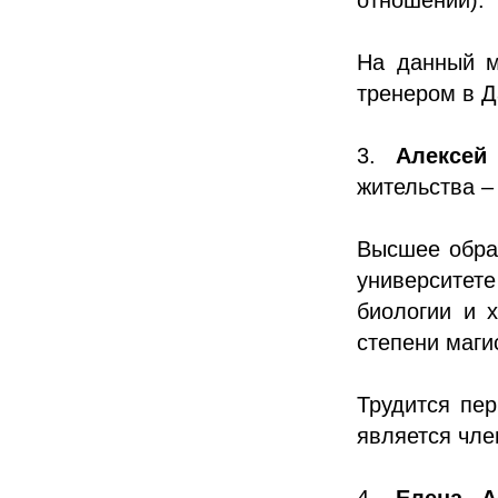
На данный м
тренером в Д
3.
Алексей
жительства –
Высшее обра
университе
биологии и 
степени маги
Трудится пе
является чле
4.
Елена А