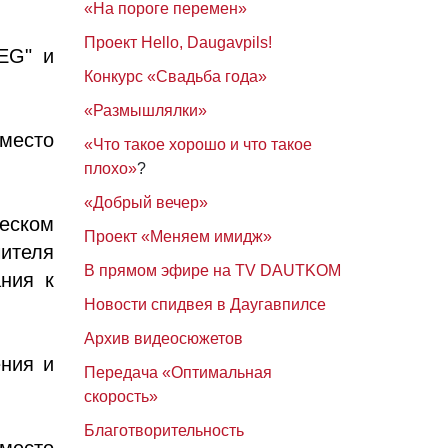
«На пороге перемен»
Проект Hello, Daugavpils!
EG" и
Конкурс «Свадьба года»
«Размышлялки»
место
«Что такое хорошо и что такое
плохо»
?
«Добрый вечер»
ческом
Проект «Меняем имидж»
ителя
В прямом эфире на TV DAUTKOM
ния к
Новости спидвея в Даугавпилсе
Архив видеосюжетов
ния и
Передача «Оптимальная
скорость»
Благотворительность
место