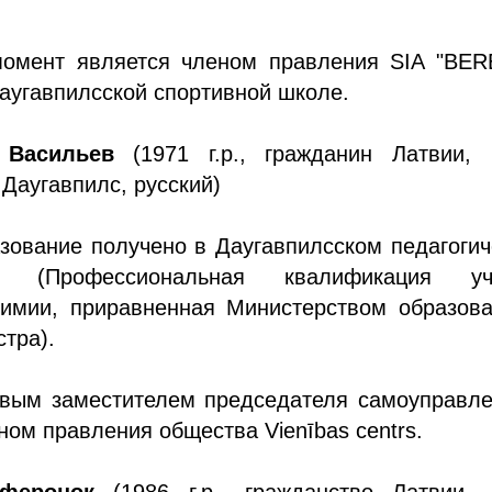
омент является членом правления SIA "BER
аугавпилсской спортивной школе.
 Васильев
(1971 г.р., гражданин Латвии, 
 Даугавпилс, русский)
зование получено в Даугавпилсском педагоги
те (Профессиональная квалификация уч
химии, приравненная Министерством образова
стра).
рвым заместителем председателя самоуправле
ном правления общества Vienības centrs.
феронок
(1986 г.р., гражданство Латвии, 