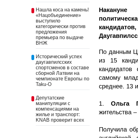
Накануне
Нашла коса на камень!
«Нацобъединение»
политическа
выступило
кандидато
категорически против
предложения
Даугавпилсс
премьера по выдаче
ВНЖ
По данным ЦИ
Исторический успех
из 15 канди
даугавпилсских
спортсменов в составе
кандидатов 
сборной Латвии на
самому млад
чемпионате Европы по
Taku-O
среднее. 13 
Депутатские
1.
Ольга П
манипуляции с
компенсациями на
жительства –
жилье и транспорт:
KNAB проверит всех
Получила обр
английской 