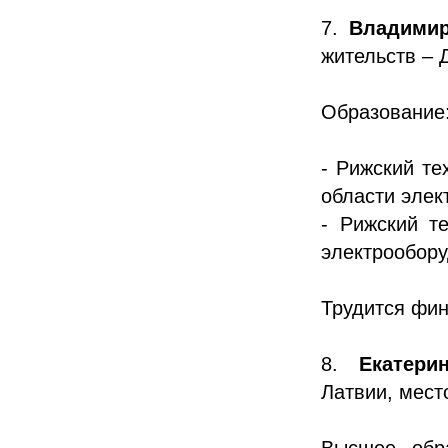
7.
Владими
жительств – 
Образование
- Рижский те
области элек
- Рижский т
электрообору
Трудится фин
8.
Екатери
Латвии, мест
Высшее обр