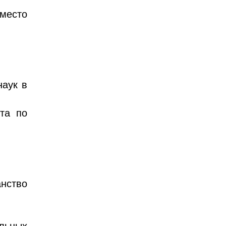
 место
наук в
та по
нство
льных