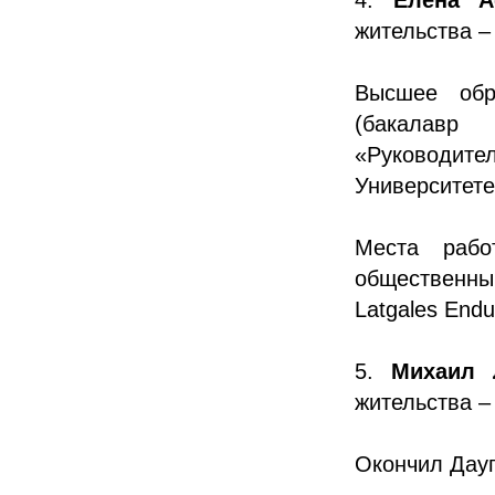
жительства –
Высшее обр
(бакалавр 
«Руководите
Университете
Места рабо
общественны
Latgales End
5.
Михаил 
жительства –
Окончил Дауг