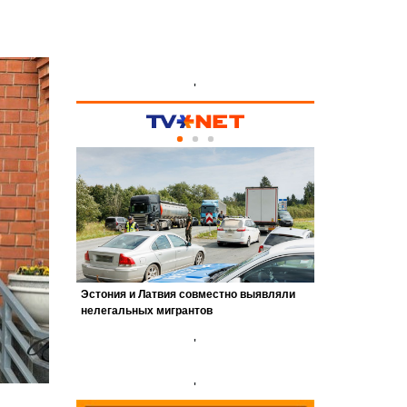
'
'
'