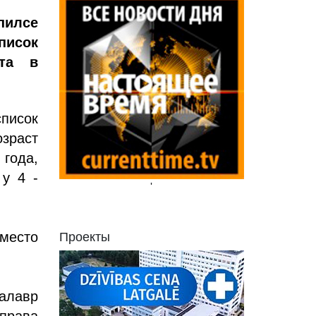
илсе
писок
ста в
список
зраст
года,
у 4 -
'
место
Проекты
калавр
права