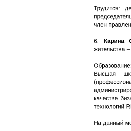
Трудится: д
председател
член правлени
6.
Карина 
жительства –
Образовани
Высшая шк
(профессио
администри
качестве биз
технологий R
На данный мо