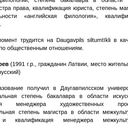
стра права, квалификация юриста, степень ма
ьности «английская филология», квалифи
.
мент трудится на Daugavpils siltumtīkli в ка
 по общественным отношениям.
юев
(1991 г.р., гражданин Латвии, место житель
русский)
зование получил в Даугавпилсском универс
альная степень бакалавра в области искус
ция менеджера художественных прое
льная степень магистра в области межкульт
 и квалификация менеджера межкульт