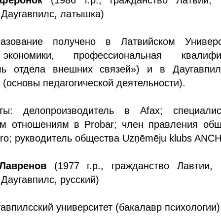
 Даугавпилс, латышка)
азование получено в Латвийском Универс
экономики, профессиональная квалифи
ль отдела внешних связей») и в Даугавпил
 (основы педагогической деятельности).
ты: делопроизводитель в Afax; специали
м отношениям в Probar; член правления общ
uro; рукводитель общества Uzņēmēju klubs ANC
Лавренов
(1977 г.р., гражданство Лавтии, 
 Даугавпилс, русский)
авпилсский университет (бакалавр психологии)