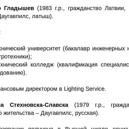
р Гладышев
(1983 г.р., гражданство Латвии,
Даугавпилс, латыш).
:
хнический университет (бакалавр инженерных 
тротехники);
ехнический колледж (квалификация специалис
дованию).
ансовым директором в Lighting Service.
на Стехновска-Славска
(1979 г.р., гражда
о жительства – Даугавпилс, русская).
азование получено в Высшей школе социа