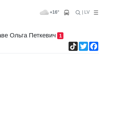
+16°
| LV
лаве Ольга Петкевич
1
TikTok
Twitter
Facebook