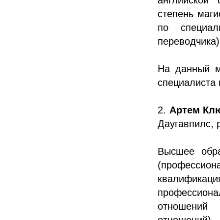
степень маги
по специал
переводчика)
На данный мо
специалиста
2.
Артем Кл
Даугавпилс, 
Высшее обра
(профессион
квалифика
профессиона
отношений
отношений).