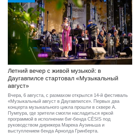
Летний вечер с живой музыкой: в
Даугавпилсе стартовал «Музыкальный
август»
Вчера, 6 августа, с размахом открылся 14-й фестиваль
«Музыкальный август в Даугавпилсе». Первых два
концерта музыкального цикла прошли в сквере А.
Пумпура, где зрители смогли насладиться яркой
программой в исполнении биг-бенда CĒSIS под
руководством дирижера Марека Аузиньша и
выступлением бенда Арнолда Гринберта.