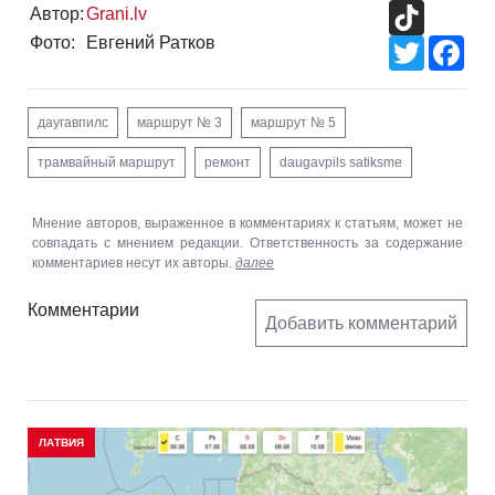
TikTok
Автор:
Grani.lv
Фото:
Евгений Ратков
Twitter
Fac
даугавпилс
маршрут № 3
маршрут № 5
трамвайный маршрут
ремонт
daugavpils satiksme
Мнение авторов, выраженное в комментариях к статьям, может не
совпадать с мнением редакции. Ответственность за содержание
комментариев несут их авторы.
далее
Комментарии
Добавить комментарий
ЛАТВИЯ