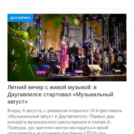
ДАУГАВПИЛС
Летний вечер с живой музыкой: в
Даугавпилсе стартовал «Музыкальный
август»
Вчера, 6 августа, с размахом открылся 14-й фестиваль
«Музыкальный август в Даугавпилсе». Первых два
концерта музыкального цикла прошли в сквере А.
Пумпура, где зрители смогли насладиться яркой
программой в исполнении биг-бенда CĒSIS под