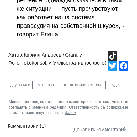
решение, однажды оказаться в такой
же ситуации — пусть прочувствуют,
как работает наша система
правосудия на собственной шкуре», -
говорит Елена.
TikTok
Автор:
Кирилл Андреев / Grani.lv
Фото:
ekokonsol.lv (иллюстративное фото)
Twitter
Fac
даугавпилс
sia konsol
отопительная система
суды
Мнение авторов, выраженное в комментариях к статьям, может не
совпадать с мнением редакции. Ответственность за содержание
комментариев несут их авторы.
далее
Комментарии
(1)
Добавить комментарий