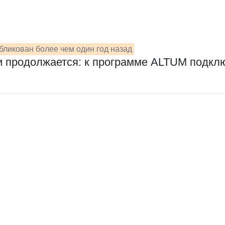
бликован более чем один год назад
и продолжается: к программе ALTUM подкл