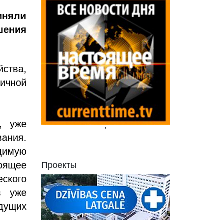
иняли
ения
ства,
гичной
, уже
'
ания.
димую
оящее
Проекты
ского
в уже
дущих