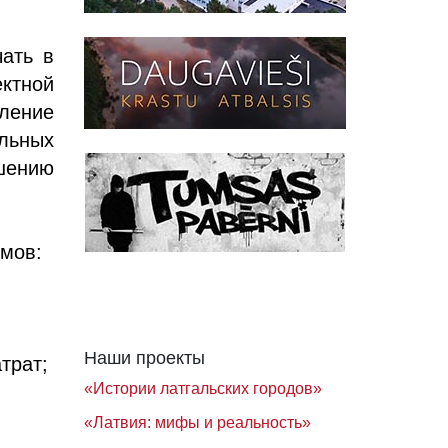
чать в
ектной
ление
льных
шению
мов:
Наши проекты
трат;
«Истории латгальских городов»
«Латвия: мифы и реальность»