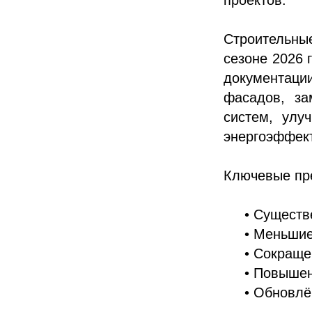
Строительны
сезоне 2026 
документаци
фасадов, за
систем, улу
энергоэффек
Ключевые пр
• Существ
• Меньшие
• Сокраще
• Повышен
• Обновлё