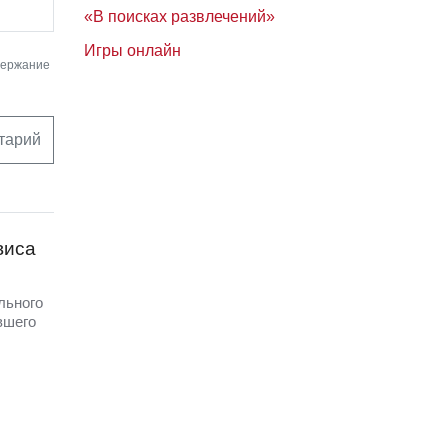
«В поисках развлечений»
Игры онлайн
держание
тарий
виса
льного
вшего