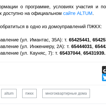
рмации о программе, условиях участия и по
ок доступно на официальном
сайте ALTUM
.
обратиться в одно из домоуправлений ПЖКХ:
авление (ул. Имантас, 35А): т.
65425441
,
65425
авление (ул. Инжениеру, 2А): т.
65444031
,
6544
авление (ул. Кауняс, 7): т.
65437044
,
65431939.
altum
пжкх
многоквартирные дома