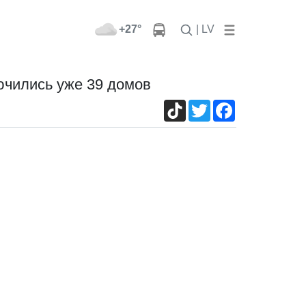
+27°
| LV
ючились уже 39 домов
TikTok
Twitter
Facebook