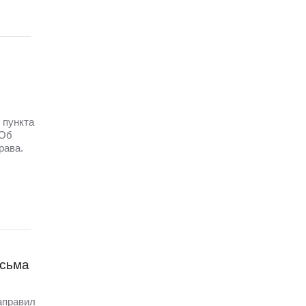
 пункта
 Об
рава.
исьма
аправил