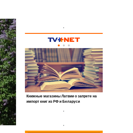
'
'
'