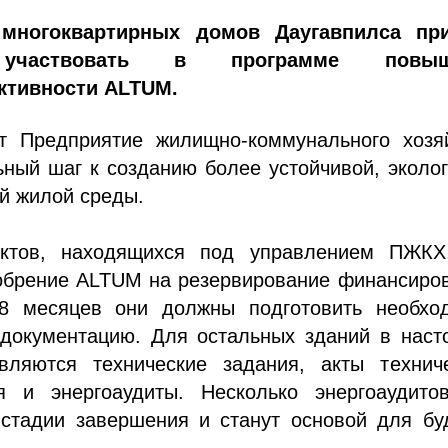
многоквартирных домов Даугавпилса пр
участвовать в программе повыш
ктивности ALTUM.
т Предприятие жилищно-коммунального хозяй
ьный шаг к созданию более устойчивой, эколо
й жилой среды.
ектов, находящихся под управлением ПЖКХ
обрение ALTUM на резервирование финансиров
8 месяцев они должны подготовить необхо
 документацию. Для остальных зданий в наст
вляются технические задания, акты техниче
я и энергоаудиты. Несколько энергоаудито
 стадии завершения и станут основой для бу