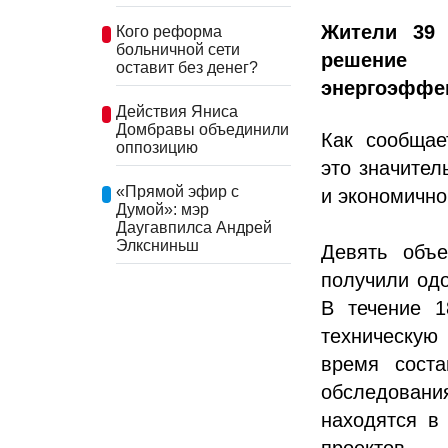
Жители 39 
Кого реформа
больничной сети
решение 
оставит без денег?
энергоэффе
Действия Яниса
Домбравы объединили
Как сообщае
оппозицию
это значител
«Прямой эфир с
и экономично
Думой»: мэр
Даугавпилса Андрей
Элксниньш
Девять объ
получили од
В течение 1
техническую
время соста
обследовани
находятся в
проектов.