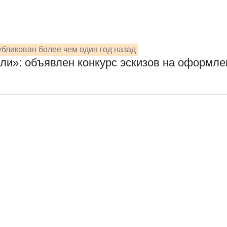
бликован более чем один год назад
чили»: объявлен конкурс эскизов на оформл