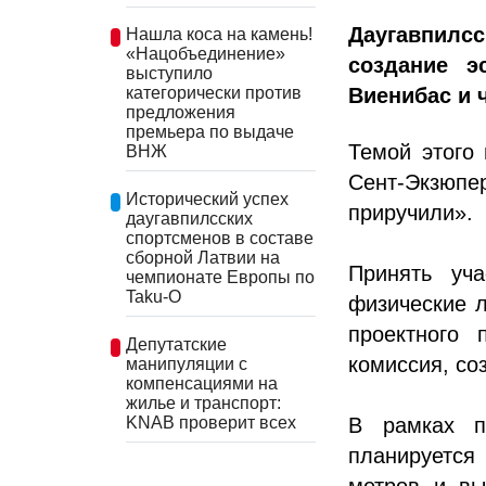
Даугавпил
Нашла коса на камень!
«Нацобъединение»
создание э
выступило
Виенибас и 
категорически против
предложения
премьера по выдаче
Темой этого 
ВНЖ
Сент-Экзюпе
Исторический успех
приручили».
даугавпилсских
спортсменов в составе
сборной Латвии на
Принять уча
чемпионате Европы по
Taku-O
физические л
проектного 
Депутатские
комиссия, со
манипуляции с
компенсациями на
жилье и транспорт:
KNAB проверит всех
В рамках п
планируется
метров и вы