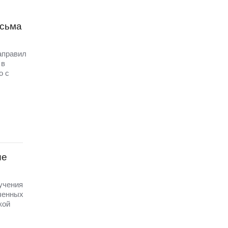
исьма
аправил
 в
о с
ые
 учения
ченных
кой