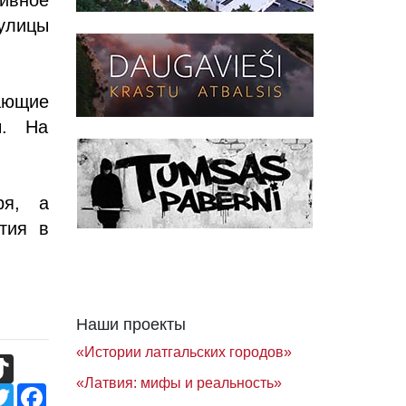
 улицы
ающие
ы. На
.
ря, а
тия в
Наши проекты
«Истории латгальских городов»
TikTok
«Латвия: мифы и реальность»
Twitter
Facebook