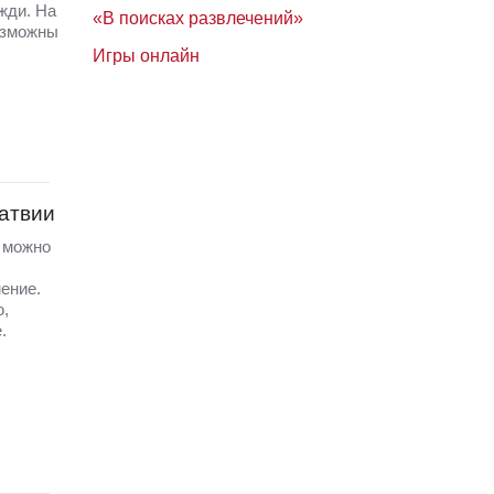
жди. На
«В поисках развлечений»
озможны
Игры онлайн
Латвии
а можно
ение.
ю,
.