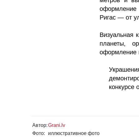
оформление в
Ригас — от у
Визуальная 
планеты, о
оформление г
Украшен
демонтир
конкурсе 
Автор:
Grani.lv
Фото:
иллюстративное фото