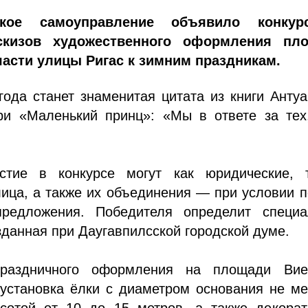
сское самоуправление объявило конку
скизов художественного оформления пл
части улицы Ригас к зимним праздникам.
года станет знаменитая цитата из книги Анту
ри «Маленький принц»: «Мы в ответе за тех,
стие в конкурсе могут как юридические, 
ица, а также их объединения — при условии 
предложения. Победителя определит специа
зданная при Даугавпилсской городской думе.
раздничного оформления на площади Вие
 установка ёлки с диаметром основания не м
сотой от 10 до 15 метров, а также декорат