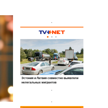
'
'
'