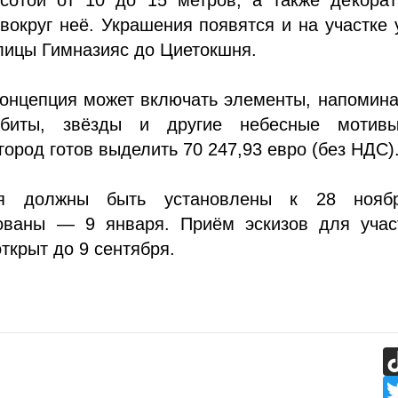
округ неё. Украшения появятся и на участке
лицы Гимназияс до Циетокшня.
концепция может включать элементы, напомин
рбиты, звёзды и другие небесные мотив
ород готов выделить 70 247,93 евро (без НДС)
ия должны быть установлены к 28 нояб
ованы — 9 января. Приём эскизов для учас
открыт до 9 сентября.