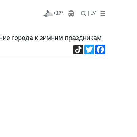
+17°
| LV
ение города к зимним праздникам
TikTok
Twitter
Facebook