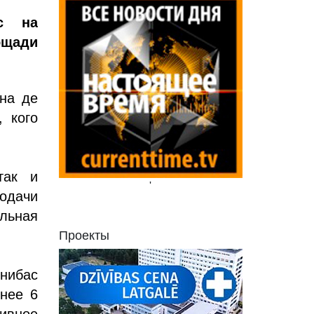
рс на
ощади
ана де
 кого
так и
'
подачи
льная
Проекты
нибас
енее 6
ивное