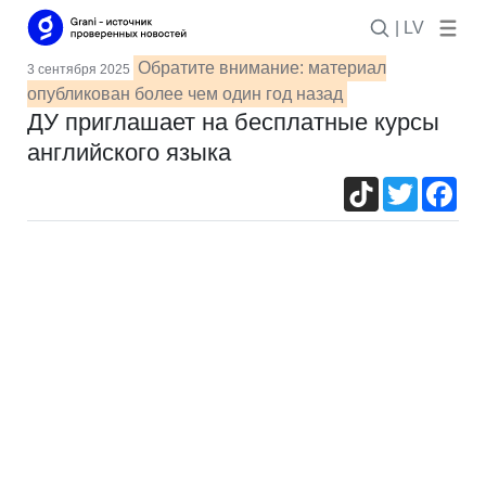
| LV
Обратите внимание: материал
3 сентября 2025
опубликован более чем один год назад
ДУ приглашает на бесплатные курсы
английского языка
TikTok
Twitter
Fac