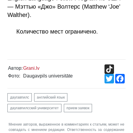
— Мэттью «Джо» Волтерс (Matthew ‘Joe’
Walther).
Количество мест ограничено.
TikTok
Автор:
Grani.lv
Фото:
Daugavpils universitāte
Twitter
Fac
даугавпилс
английский язык
даугавпилсский университет
прием заявок
Мнение авторов, выраженное в комментариях к статьям, может не
совпадать с мнением редакции. Ответственность за содержание