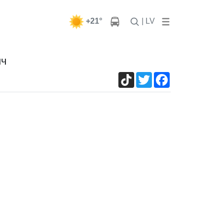
+21°
| LV
ич
TikTok
Twitter
Facebook