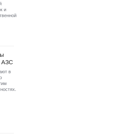
й
к и
твенной
ны
с АЗС
ают в
о
гим
ностях.