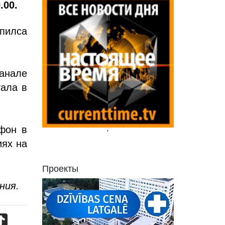
.00.
пилса
анале
тала в
фон в
'
иях на
Проекты
ния.
TikTok