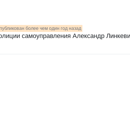
публикован более чем один год назад
олиции самоуправления Александр Линкев