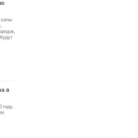
ую
е силы
,
орядок,
 будут
на в
 году,
ех