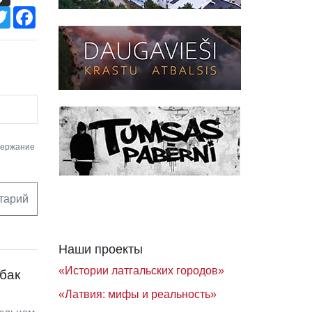
Twitter
Facebook
держание
тарий
Наши проекты
«Истории латгальских городов»
бак
«Латвия: мифы и реальность»