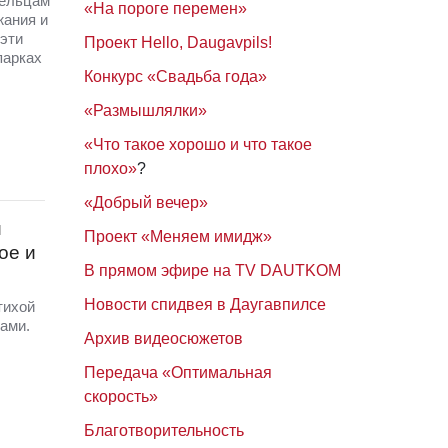
дельцам
«На пороге перемен»
жания и
эти
Проект Hello, Daugavpils!
парках
Конкурс «Свадьба года»
«Размышлялки»
«Что такое хорошо и что такое
плохо»
?
«Добрый вечер»
и
Проект «Меняем имидж»
ое и
В прямом эфире на TV DAUTKOM
Новости спидвея в Даугавпилсе
тихой
ами.
Архив видеосюжетов
Передача «Оптимальная
скорость»
Благотворительность