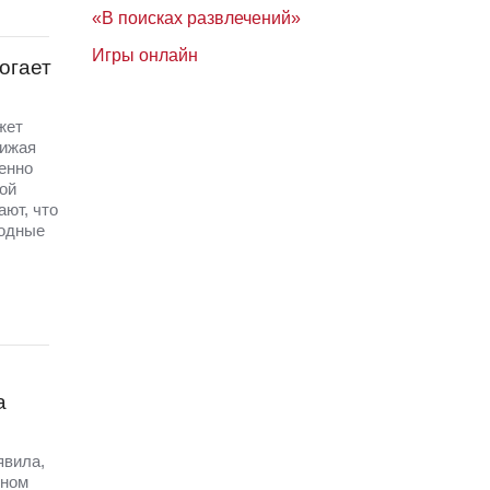
«В поисках развлечений»
Игры онлайн
огает
жет
нижая
енно
ой
ют, что
бодные
а
явила,
рном