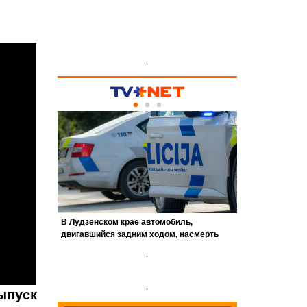
'
'
'
ыпуск