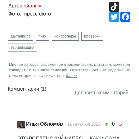
TikTok
Автор:
Grani.lv
Фото:
пресс-фото
Twitter
Fac
даугавпилс
пжкх
контролеры
проверки
верификация
Мнение авторов, выраженное в комментариях к статьям, может не
совпадать с мнением редакции. Ответственность за содержание
комментариев несут их авторы.
далее
Комментарии
(1)
Добавить комментарий
Илья Обломов
0
12 сентября 2025
ЭТО ВСЕЛЕНСКИЙ НАЕБО..... КАК И САМА