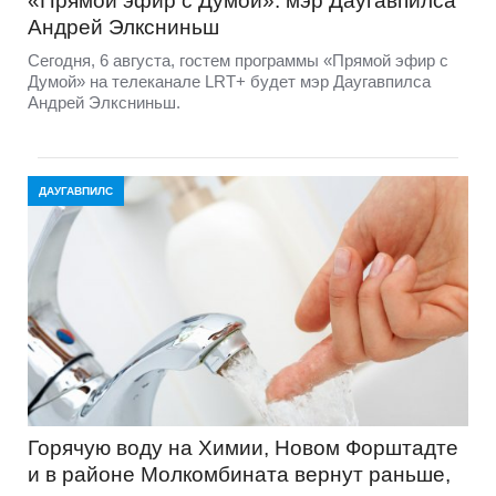
«Прямой эфир с Думой»: мэр Даугавпилса
Андрей Элксниньш
Сегодня, 6 августа, гостем программы «Прямой эфир с
Думой» на телеканале LRT+ будет мэр Даугавпилса
Андрей Элксниньш.
ДАУГАВПИЛС
Горячую воду на Химии, Новом Форштадте
и в районе Молкомбината вернут раньше,