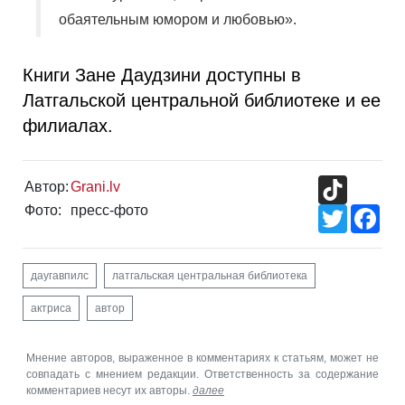
обаятельным юмором и любовью».
Книги Зане Даудзини доступны в
Латгальской центральной библиотеке и ее
филиалах.
TikTok
Автор:
Grani.lv
Фото:
пресс-фото
Twitter
Fac
даугавпилс
латгальская центральная библиотека
актриса
автор
Мнение авторов, выраженное в комментариях к статьям, может не
совпадать с мнением редакции. Ответственность за содержание
комментариев несут их авторы.
далее