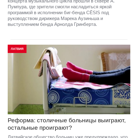
концерта музыкального цикла прошли в сквере А.
Пумпура, где зрители смогли насладиться яркой
программой в исполнении биг-бенда CĒSIS под
руководством дирижера Марека Аузиньша и
выступлением бенда Арнолда Гринберта.
ЛАТВИЯ
Реформа: столичные больницы выиграют,
остальные проиграют?
Латвийское общество больниц уже предупреждало, что