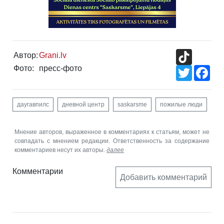
TikTok
Автор:
Grani.lv
Фото:
пресс-фото
Twitter
Fac
даугавпилс
дневной центр
saskarsme
пожилые люди
Мнение авторов, выраженное в комментариях к статьям, может не
совпадать с мнением редакции. Ответственность за содержание
комментариев несут их авторы.
далее
Комментарии
Добавить комментарий