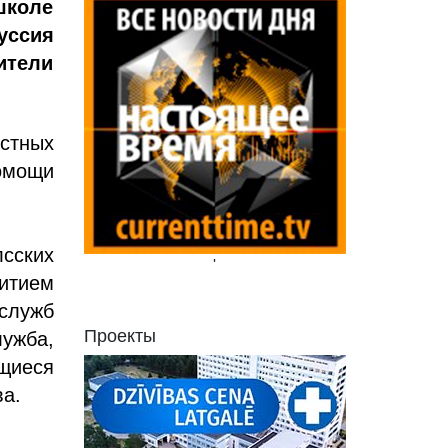
школе
уссия
ители
стных
помощи
сских
'
итием
служб
Проекты
ужба,
щиеся
ва.