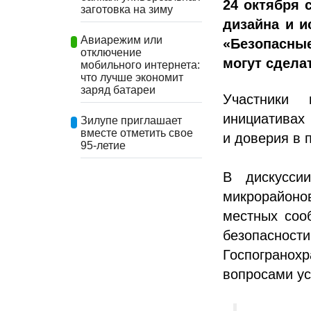
24 октября 
заготовка на зиму
дизайна и и
Авиарежим или
«Безопасны
отключение
могут сдела
мобильного интернета:
что лучше экономит
заряд батареи
Участники 
инициативах 
Зилупе приглашает
вместе отметить свое
и доверия в 
95-летие
В дискуссии
микрорайоно
местных соо
безопаснос
Госпогранох
вопросами ус