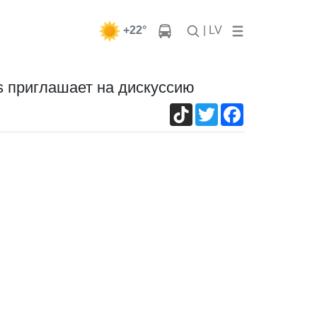
+22°
| LV
ls приглашает на дискуссию
TikTok
Twitter
Facebook