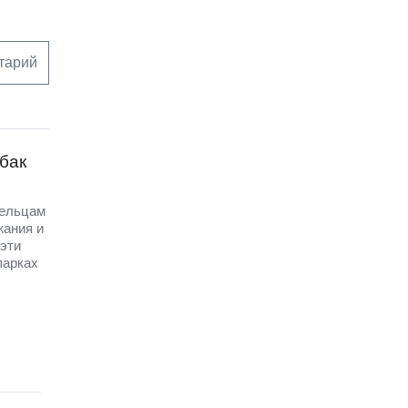
тарий
бак
дельцам
жания и
эти
парках