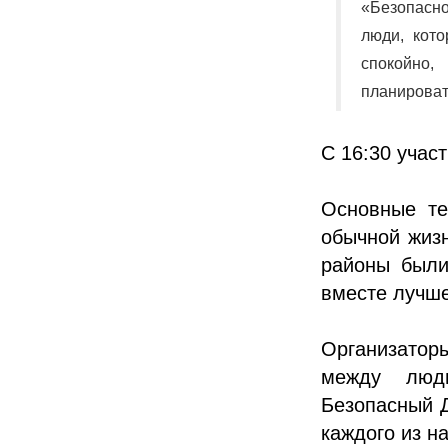
«Безопасно
люди, кот
спокойно
планироват
С 16:30 учас
Основные те
обычной жизн
районы были
вместе луч
Организатор
между людь
Безопасный Д
каждого из на