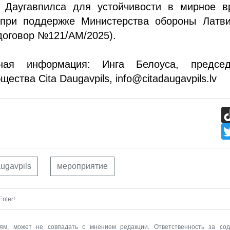
й Даугавпилса для устойчивости в мирное в
 при поддержке Министерства обороны Латви
договор №121/AM/2025).
ьная информация: Инга Белоуса, председ
ества Cita Daugavpils, info@citadaugavpils.lv
augavpils
мероприятие
nter!
ям, может не совпадать с мнением редакции. Ответственность за со