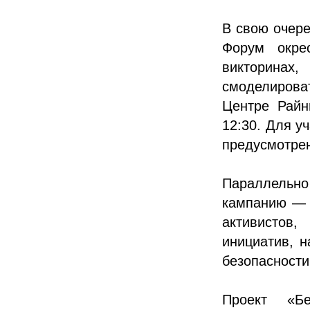
В свою очере
Форум окрес
викторинах
смоделироват
Центре Райн
12:30. Для у
предусмотрен
Параллельно
кампанию — в
активистов
инициатив, 
безопасности
Проект «Бе