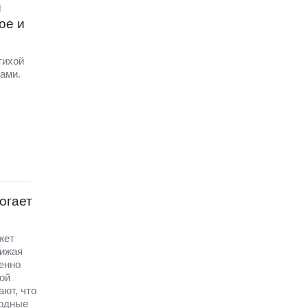
и
ое и
тихой
ами.
огает
жет
нижая
енно
ой
ют, что
бодные