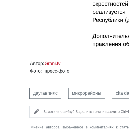
окрестносте
реализуется
Республики (
Дополнител
правления общ
Автор:
Grani.lv
Фото:
пресс-фото
даугавпилс
микрорайоны
cita d
Заметили ошибку? Выделите текст и нажмите Ctrl+E
Мнение авторов, выраженное в комментариях к стать