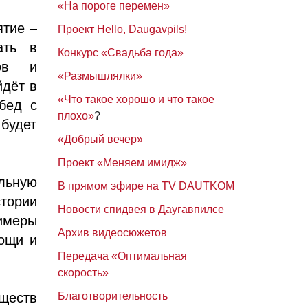
«На пороге перемен»
ятие –
Проект Hello, Daugavpils!
ать в
Конкурс «Свадьба года»
нов и
«Размышлялки»
йдёт в
«Что такое хорошо и что такое
бед с
плохо»
?
 будет
«Добрый вечер»
Проект «Меняем имидж»
льную
В прямом эфире на TV DAUTKOM
стории
Новости спидвея в Даугавпилсе
имеры
Архив видеосюжетов
мощи и
Передача «Оптимальная
скорость»
ществ
Благотворительность