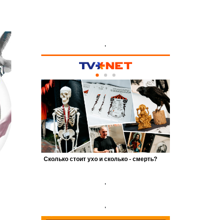
'
'
'