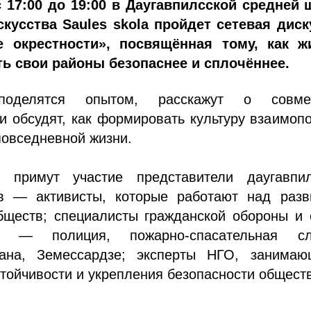
с 17:00 до 19:00 в Даугавпилсской средней 
скусства Saules skola пройдет сетевая диск
е окрестности», посвящённая тому, как ж
ть свои районы безопаснее и сплочённее.
поделятся опытом, расскажут о совме
и обсудят, как формировать культуру взаимо
повседневной жизни.
 примут участие представители даугавпил
в — активисты, которые работают над разв
бществ; специалисты гражданской обороны и 
ти — полиция, пожарно-спасательная сл
рана, Земессардзе; эксперты НГО, занимаю
тойчивости и укрепления безопасности общест