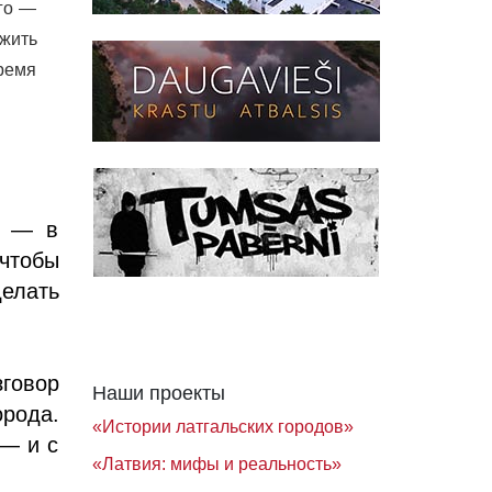
его —
жить
ремя
а — в
 чтобы
елать
говор
Наши проекты
рода.
«Истории латгальских городов»
 — и с
«Латвия: мифы и реальность»