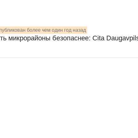
публикован более чем один год назад
ать микрорайоны безопаснее: Cita Daugavpi