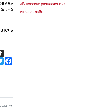
ремя»
«В поисках развлечений»
йской
Игры онлайн
атель
TikTok
Twitter
Facebook
держание