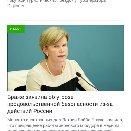
покупкой туристических поездок у туроператора
Digitours.
В МИРЕ
Браже заявила об угрозе
продовольственной безопасности из-за
действий России
Министр иностранных дел Латвии Байба Браже заявила,
что прекращение работы зернового коридора в Черном
море «существенно сократило поставки украинской