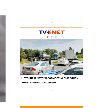
'
'
'