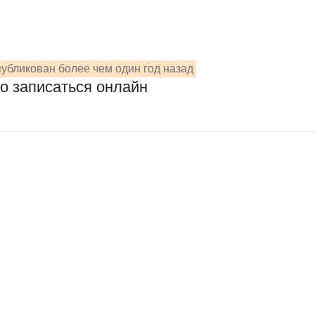
убликован более чем один год назад
о записаться онлайн