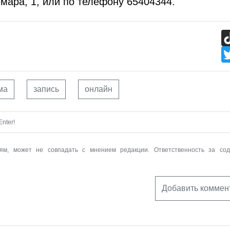
емара, 1, или по телефону 65404344.
ма
запись
онлайн
nter!
ям, может не совпадать с мнением редакции. Ответственность за со
Добавить коммен