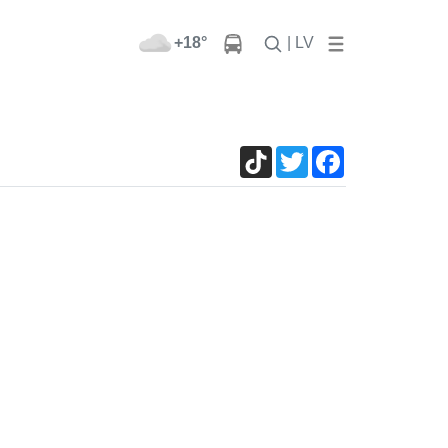
+18°
| LV
TikTok
Twitter
Facebook