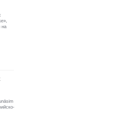
х
ке»,
 на
х
unāsim
вийско-