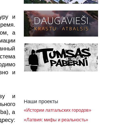
уру и
время.
ом, а
мации
анный
истема
одимо
вно и
тву и
Наши проекты
ьного
«Истории латгальских городов»
ba), а
дресу:
«Латвия: мифы и реальность»