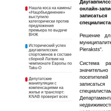
Даугавпилс
Нашла коса на камень!
онлайн-запи
«Нацобъединение»
записаться
выступило
категорически против
специалиста
предложения
премьера по выдаче
ВНЖ
Решение дл
муниципалит
Исторический успех
Pieraksts”.
даугавпилсских
спортсменов в составе
сборной Латвии на
Система ра
чемпионате Европы по
Taku-O
значительно
посетителе
Депутатские
манипуляции с
записатьс
компенсациями на
специалистам
жилье и транспорт:
KNAB проверит всех
Департамента
недвижимос