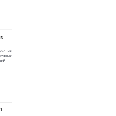
ые
 учения
ченных
кой
П: