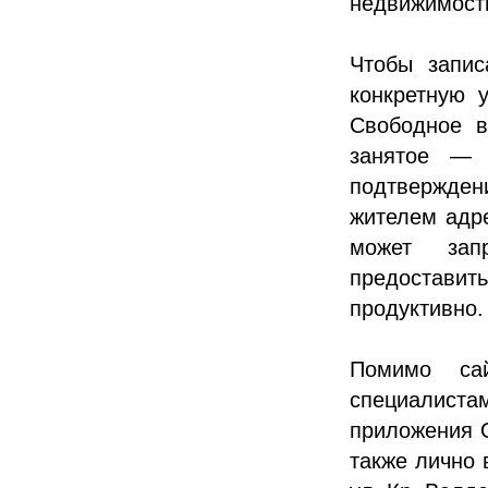
недвижимост
Чтобы запис
конкретную 
Свободное в
занятое — 
подтвержден
жителем адре
может зап
предоставит
продуктивно.
Помимо са
специалист
приложения Qt
также лично