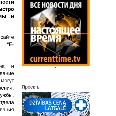
ности
ыстро
умы и
сайте
 → “E-
ket и
'
вание
могут
Проекты
ения,
лужбы,
отдела
вания