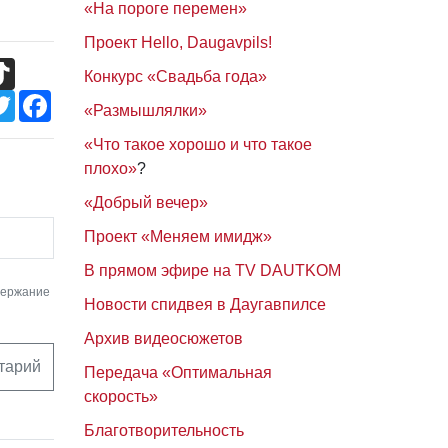
«На пороге перемен»
Проект Hello, Daugavpils!
TikTok
Конкурс «Свадьба года»
Twitter
Facebook
«Размышлялки»
«Что такое хорошо и что такое
плохо»
?
«Добрый вечер»
Проект «Меняем имидж»
В прямом эфире на TV DAUTKOM
держание
Новости спидвея в Даугавпилсе
Архив видеосюжетов
тарий
Передача «Оптимальная
скорость»
Благотворительность