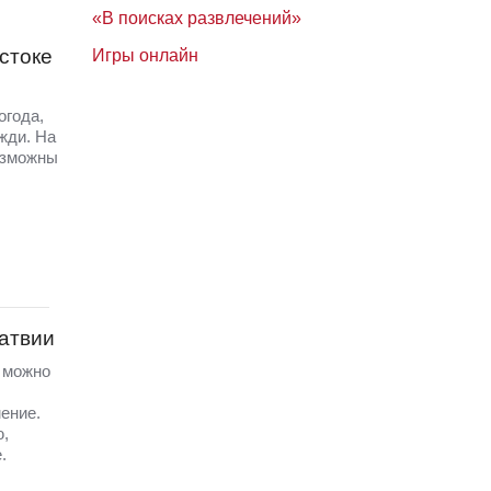
«В поисках развлечений»
стоке
Игры онлайн
огода,
жди. На
озможны
Латвии
а можно
ение.
ю,
.