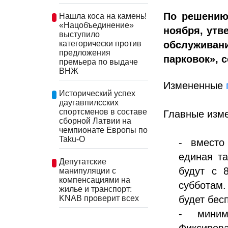
По решению
Нашла коса на камень!
«Нацобъединение»
ноября, утв
выступило
обслуживан
категорически против
предложения
парковок», с
премьера по выдаче
ВНЖ
Измененные
Исторический успех
даугавпилсских
спортсменов в составе
Главные изм
сборной Латвии на
чемпионате Европы по
Taku-O
- вместо
единая т
Депутатские
будут с 
манипуляции с
компенсациями на
субботам
жилье и транспорт:
KNAB проверит всех
будет бес
- миним
Фиксирова