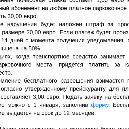
ый абонемент на любое платное парковочное
ть 30,00 евро.
ае нарушения будет наложен штраф за прос
 размере 30,00 евро. Если платеж будет прои
 14 дней с момента получения уведомления,
ньшена на 50%.
циях, когда транспортное средство занимает
арковочного места, придется платить за к
есто.
рмление бесплатного разрешения взимается п
согласно утвержденному прейскуранту для п
 составляет 3,00 евро. Подать заявку на бесп
ие можно с 1 января, заполнив
форму
. Бесп
е выдается на срок до 12 месяцев.
atiksme подчеркивает, что изменения будут вн