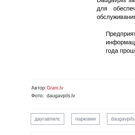
для обеспе
обслуживания
Предприя
информаци
года прош
Автор:
Grani.lv
Фото:
daugavpils.lv
даугавпилс
парковки
daugavpils