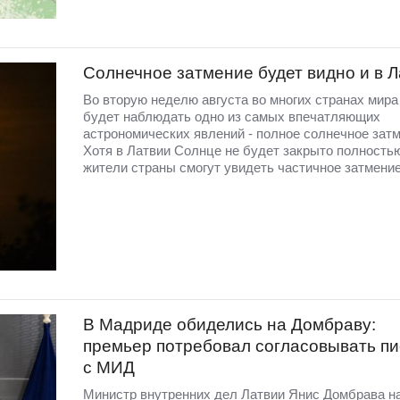
Солнечное затмение будет видно и в 
Во вторую неделю августа во многих странах мир
будет наблюдать одно из самых впечатляющих
астрономических явлений - полное солнечное затм
Хотя в Латвии Солнце не будет закрыто полность
жители страны смогут увидеть частичное затмение
В Мадриде обиделись на Домбраву:
премьер потребовал согласовывать п
с МИД
Министр внутренних дел Латвии Янис Домбрава н