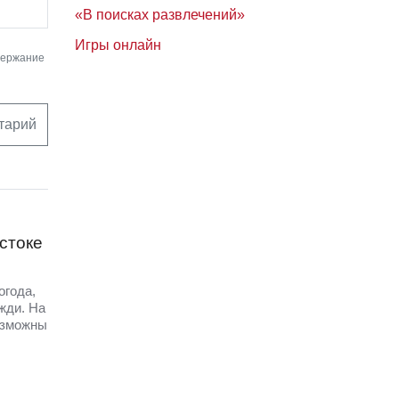
«В поисках развлечений»
Игры онлайн
держание
тарий
стоке
огода,
жди. На
озможны