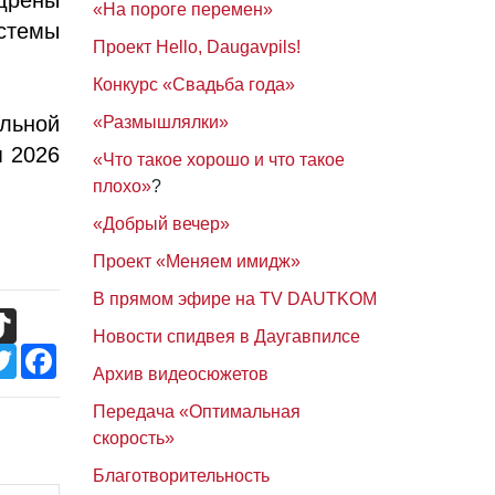
«На пороге перемен»
стемы
Проект Hello, Daugavpils!
Конкурс «Свадьба года»
льной
«Размышлялки»
я 2026
«Что такое хорошо и что такое
плохо»
?
«Добрый вечер»
Проект «Меняем имидж»
В прямом эфире на TV DAUTKOM
TikTok
Новости спидвея в Даугавпилсе
Twitter
Facebook
Архив видеосюжетов
Передача «Оптимальная
скорость»
Благотворительность