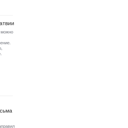
Латвии
а можно
ение.
ю,
.
исьма
аправил