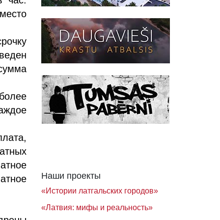
 место
рочку
зведен
 сумма
 более
аждое
лата,
латных
латное
Наши проекты
латное
«Истории латгальских городов»
«Латвия: мифы и реальность»
едрены