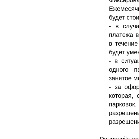
Ежемесячн
будет стои
- в случ
платежа в
в течение
будет уме
- в ситуа
одного п
занятое м
- за офо
которая, 
парковок,
разрешен
разрешени
Daugavpils s