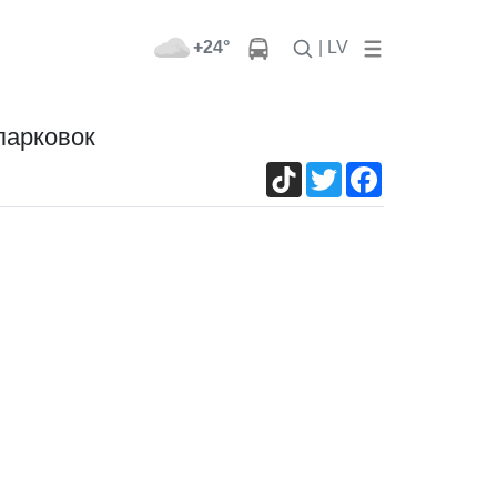
+24°
| LV
парковок
TikTok
Twitter
Facebook