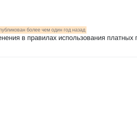
публикован более чем один год назад
менения в правилах использования платных 