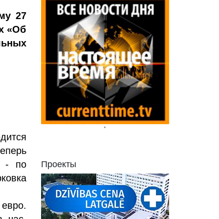
му 27
х «Об
льных
'
дится
еперь
 - по
Проекты
ковка
евро.
в час.