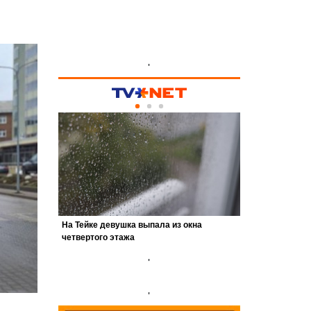
'
'
'