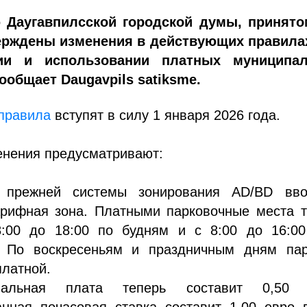
 Даугавпилсской городской думы, принято
ерждены изменения в действующих правила
ии и использовании платных муниципа
ообщает Daugavpils satiksme.
правила
вступят в силу 1 января 2026 года.
енения предусматривают:
 прежней системы зонирования AD/BD вво
арифная зона. Платными парковочные места т
8:00 до 18:00 по будням и с 8:00 до 16:00
. По воскресеньям и праздничным дням пар
платной.
альная плата теперь составит 0,50 
нная почасовая ставка составит 1,00 евро 