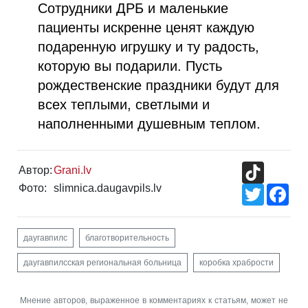
Сотрудники ДРБ и маленькие
пациенты искренне ценят каждую
подаренную игрушку и ту радость,
которую вы подарили. Пусть
рождественские праздники будут для
всех теплыми, светлыми и
наполненными душевным теплом.
TikTok
Автор:
Grani.lv
Фото:
slimnica.daugavpils.lv
Twitter
Fac
даугавпилс
благотворительность
даугавпилсская региональная больница
коробка храбрости
Мнение авторов, выраженное в комментариях к статьям, может не