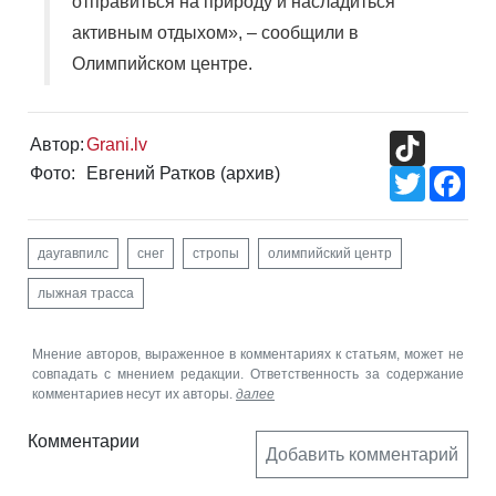
отправиться на природу и насладиться
активным отдыхом», – сообщили в
Олимпийском центре.
TikTok
Автор:
Grani.lv
Фото:
Евгений Ратков (архив)
Twitter
Fac
даугавпилс
снег
стропы
олимпийский центр
лыжная трасса
Мнение авторов, выраженное в комментариях к статьям, может не
совпадать с мнением редакции. Ответственность за содержание
комментариев несут их авторы.
далее
Комментарии
Добавить комментарий